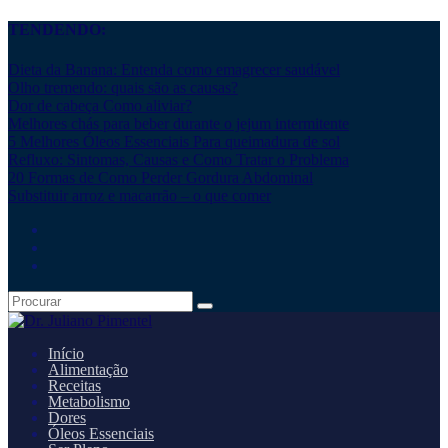
TENDENDO:
Dieta da Banana: Entenda como emagrecer saudável
Olho tremendo: quais são as causas?
Dor de cabeça Como aliviar?
Melhores chás para beber durante o jejum intermitente
5 Melhores Óleos Essenciais Para queimadura de sol
Refluxo: Sintomas, Causas e Como Tratar o Problema
20 Formas de Como Perder Gordura Abdominal
Substituir arroz e macarrão – o que comer
Início
Alimentação
Receitas
Metabolismo
Dores
Óleos Essenciais