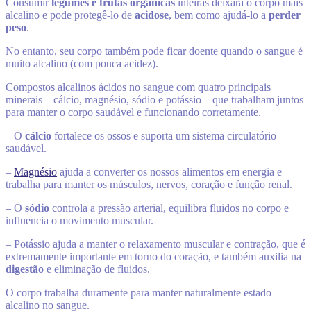
Consumir
legumes e frutas orgânicas
inteiras deixará o corpo mais
alcalino e pode protegê-lo de
acidose
, bem como ajudá-lo a
perder
peso
.
No entanto, seu corpo também pode ficar doente quando o sangue é
muito alcalino (com pouca acidez).
Compostos alcalinos ácidos no sangue com quatro principais
minerais – cálcio, magnésio, sódio e potássio – que trabalham juntos
para manter o corpo saudável e funcionando corretamente.
– O
cálcio
fortalece os ossos e suporta um sistema circulatório
saudável.
–
Magnésio
ajuda a converter os nossos alimentos em energia e
trabalha para manter os músculos, nervos, coração e função renal.
– O
sódio
controla a pressão arterial, equilibra fluidos no corpo e
influencia o movimento muscular.
– Potássio ajuda a manter o relaxamento muscular e contração, que é
extremamente importante em torno do coração, e também auxilia na
digestão
e eliminação de fluidos.
O corpo trabalha duramente para manter naturalmente estado
alcalino no sangue.