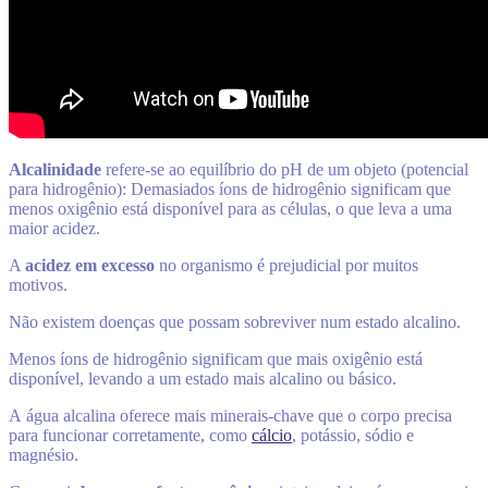
Alcalinidade
refere-se ao equilíbrio do pH de um objeto (potencial
para hidrogênio): Demasiados íons de hidrogênio significam que
menos oxigênio está disponível para as células, o que leva a uma
maior acidez.
A
acidez em excesso
no organismo é prejudicial por muitos
motivos.
Não existem doenças que possam sobreviver num estado alcalino.
Menos íons de hidrogênio significam que mais oxigênio está
disponível, levando a um estado mais alcalino ou básico.
A água alcalina oferece mais minerais-chave que o corpo precisa
para funcionar corretamente, como
cálcio
, potássio, sódio e
magnésio.