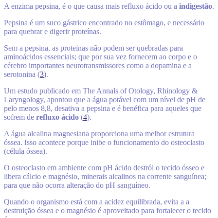
A enzima pepsina, é o que causa mais refluxo ácido ou a
indigestão
.
Pepsina é um suco gástrico encontrado no estômago, e necessário
para quebrar e digerir proteínas.
Sem a pepsina, as proteínas não podem ser quebradas para
aminoácidos essenciais; que por sua vez fornecem ao corpo e o
cérebro importantes neurotransmissores como a dopamina e a
serotonina (
3
).
Um estudo publicado em The Annals of Otology, Rhinology &
Laryngology, apontou que a água potável com um nível de pH de
pelo menos 8,8, desativa a pepsina e é benéfica para aqueles que
sofrem de
refluxo ácido
(
4
).
A água alcalina magnesiana proporciona uma melhor estrutura
óssea. Isso acontece porque inibe o funcionamento do osteoclasto
(célula óssea).
O osteoclasto em ambiente com pH ácido destrói o tecido ósseo e
libera cálcio e magnésio, minerais alcalinos na corrente sanguínea;
para que não ocorra alteração do pH sanguíneo.
Quando o organismo está com a acidez equilibrada, evita a a
destruição óssea e o magnésio é aproveitado para fortalecer o tecido