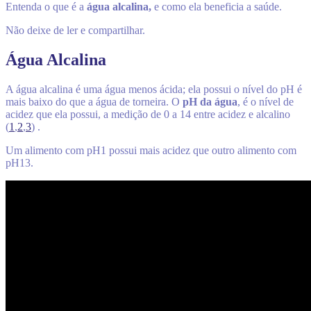
Entenda o que é a
água alcalina,
e como ela beneficia a saúde.
Não deixe de ler e compartilhar.
Água Alcalina
A água alcalina é uma água menos ácida; ela possui o nível do pH é
mais baixo do que a água de torneira. O
pH da água
, é o nível de
acidez que ela possui, a medição de 0 a 14 entre acidez e alcalino
(
1
,
2
,
3
) .
Um alimento com pH1 possui mais acidez que outro alimento com
pH13.