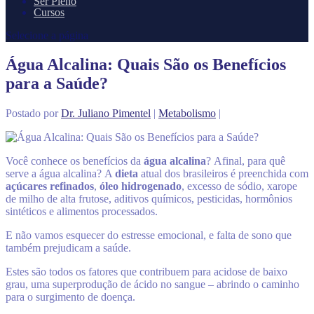
Ser Pleno
Cursos
Selecione a página
Água Alcalina: Quais São os Benefícios
para a Saúde?
Postado por
Dr. Juliano Pimentel
|
Metabolismo
|
Você conhece os benefícios da
água alcalina
? Afinal, para quê
serve a água alcalina?
A
dieta
atual dos brasileiros é preenchida com
açúcares refinados
,
óleo hidrogenado
, excesso de sódio, xarope
de milho de alta frutose, aditivos químicos, pesticidas, hormônios
sintéticos e alimentos processados.
E não vamos esquecer do estresse emocional, e falta de sono que
também prejudicam a saúde.
Estes são todos os fatores que contribuem para acidose de baixo
grau, uma superprodução de ácido no sangue – abrindo o caminho
para o surgimento de doença.