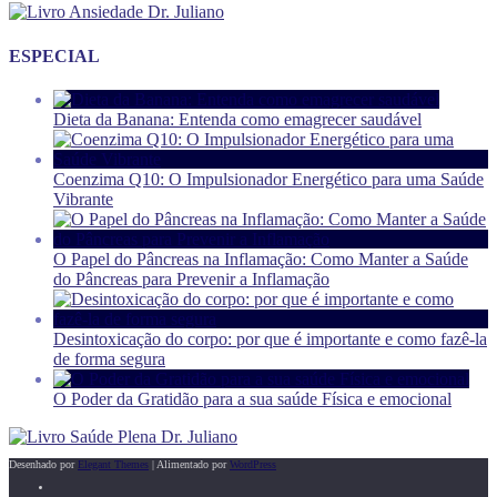
ESPECIAL
Dieta da Banana: Entenda como emagrecer saudável
Coenzima Q10: O Impulsionador Energético para uma Saúde
Vibrante
O Papel do Pâncreas na Inflamação: Como Manter a Saúde
do Pâncreas para Prevenir a Inflamação
Desintoxicação do corpo: por que é importante e como fazê-la
de forma segura
O Poder da Gratidão para a sua saúde Física e emocional
Desenhado por
Elegant Themes
| Alimentado por
WordPress