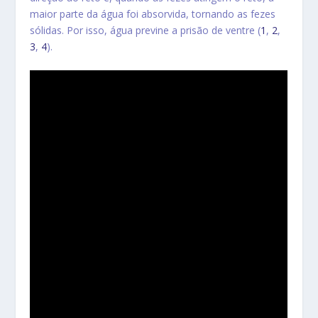
maior parte da água foi absorvida, tornando as fezes
sólidas. Por isso, água previne a prisão de ventre (
1
,
2
,
3
,
4
).