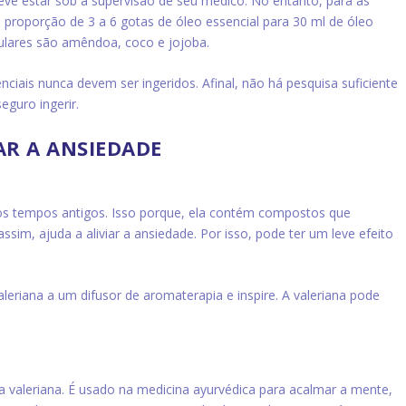
eve estar sob a supervisão de seu médico. No entanto, para as
 proporção de 3 a 6 gotas de óleo essencial para 30 ml de óleo
ulares são amêndoa, coco e jojoba.
nciais nunca devem ser ingeridos. Afinal, não há pesquisa suficiente
eguro ingerir.
AR A ANSIEDADE
os tempos antigos. Isso porque, ela contém compostos que
im, ajuda a aliviar a ansiedade. Por isso, pode ter um leve efeito
eriana a um difusor de aromaterapia e inspire. A valeriana pode
a valeriana. É usado na medicina ayurvédica para acalmar a mente,