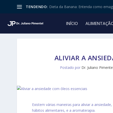
TENDENDO:
Dieta da Banana: Entenda como emagr
INÍCIO
ALIMENTAÇÃ
ALIVIAR A ANSIE
Postado por
Dr. Juliano Pimente
Existem várias maneiras para aliviar a ansiedade, 
hábitos alimentares, e a aromaterapia.