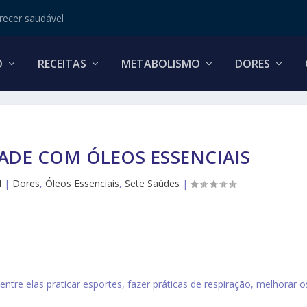
ecer saudável
O
RECEITAS
METABOLISMO
DORES
DADE COM ÓLEOS ESSENCIAIS
l
|
Dores
,
Óleos Essenciais
,
Sete Saúdes
|
entre elas praticar esportes, fazer práticas de respiração, melhorar o