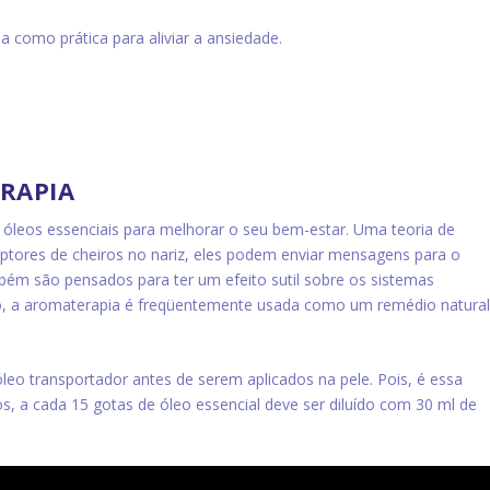
 como prática para aliviar a ansiedade.
RAPIA
s óleos essenciais para melhorar o seu bem-estar. Uma teoria de
ptores de cheiros no nariz, eles podem enviar mensagens para o
ém são pensados ​​para ter um efeito sutil sobre os sistemas
so, a aromaterapia é freqüentemente usada como um remédio natura
leo transportador antes de serem aplicados na pele. Pois, é essa
tos, a cada 15 gotas de óleo essencial deve ser diluído com 30 ml de