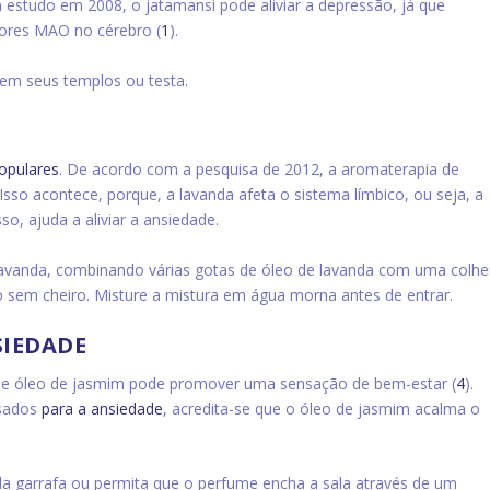
studo em 2008, o jatamansi pode aliviar a depressão, já que
tores MAO no cérebro (
1
).
 em seus templos ou testa.
opulares
. De acordo com a pesquisa de 2012, a aromaterapia de
. Isso acontece, porque, a lavanda afeta o sistema límbico, ou seja, a
o, ajuda a aliviar a ansiedade.
avanda, combinando várias gotas de óleo de lavanda com uma colhe
 sem cheiro. Misture a mistura em água morna antes de entrar.
SIEDADE
de óleo de jasmim pode promover uma sensação de bem-estar (
4
).
dos ​​
para a ansiedade
, acredita-se que o óleo de jasmim acalma o
da garrafa ou permita que o perfume encha a sala através de um