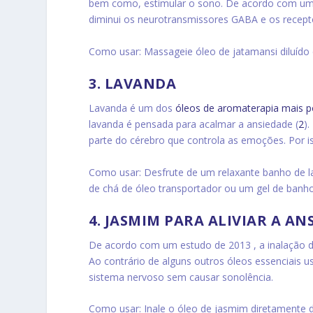
bem como, estimular o sono. De acordo com um e
diminui os neurotransmissores GABA e os recep
Como usar: Massageie óleo de jatamansi diluído
3. LAVANDA
Lavanda é um dos
óleos de aromaterapia mais p
lavanda é pensada para acalmar a ansiedade (
2
)
parte do cérebro que controla as emoções. Por iss
Como usar: Desfrute de um relaxante banho de l
de chá de óleo transportador ou um gel de banho
4. JASMIM PARA ALIVIAR A AN
De acordo com um estudo de 2013 , a inalação 
Ao contrário de alguns outros óleos essenciais usa
sistema nervoso sem causar sonolência.
Como usar: Inale o óleo de jasmim diretamente 