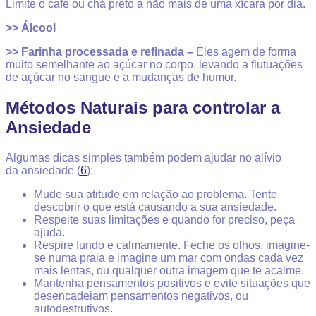
Limite o café ou chá preto a não mais de uma xícara por dia.
>>
Álcool
>>
Farinha processada e refinada
–
Eles agem de forma
muito semelhante ao açúcar no corpo, levando a flutuações
de açúcar no sangue e a mudanças de humor.
Métodos Naturais para controlar a
Ansiedade
Algumas dicas simples também podem ajudar no alívio
da ansiedade (
6
):
Mude sua atitude em relação ao problema
. Tente
descobrir o que está causando a sua ansiedade.
Respeite suas limitações
e quando for preciso, peça
ajuda.
Respire fundo e calmamente
. Feche os olhos, imagine-
se numa praia e imagine um mar com ondas cada vez
mais lentas, ou qualquer outra imagem que te acalme.
Mantenha pensamentos positivos
e evite situações que
desencadeiam pensamentos negativos, ou
autodestrutivos.