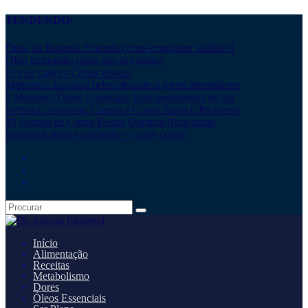
TENDENDO:
Dieta da Banana: Entenda como emagrecer saudável
Olho tremendo: quais são as causas?
Dor de cabeça Como aliviar?
Melhores chás para beber durante o jejum intermitente
5 Melhores Óleos Essenciais Para queimadura de sol
Refluxo: Sintomas, Causas e Como Tratar o Problema
20 Formas de Como Perder Gordura Abdominal
Substituir arroz e macarrão – o que comer
Início
Alimentação
Receitas
Metabolismo
Dores
Óleos Essenciais