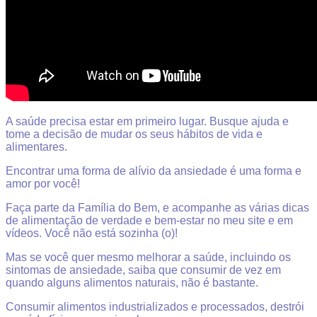
A saúde precisa estar em primeiro lugar. Busque ajuda e
tome a decisão de mudar os seus hábitos de vida e
alimentares.
Encontrar uma forma de alívio da ansiedade é uma forma e
amor por você!
Faça parte da Família do Bem, e acompanhe as várias dicas
de alimentação de verdade e bem-estar no meu site e em
vídeos. Você não está sozinha (o)!
Mas se você quer mesmo melhorar a saúde, incluindo os
sintomas de ansiedade, saiba que consumir de vez em
quando alguns alimentos naturais, não é bastante.
Consumir alimentos industrializados e processados, destrói