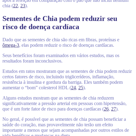
após a refeição em comparação com o pão que não inclui nenhum
chia (
22
,
23
).
Sementes de Chia podem reduzir seu
risco de doença cardíaca
Dado que as sementes de chia são ricas em fibras, proteínas e
ômega-3
, elas podem reduzir o risco de doenças cardíacas.
Seus benefícios foram examinados em vários estudos, mas os
resultados foram inconclusivos.
Estudos em ratos mostraram que as sementes de chia podem reduzir
certos fatores de risco, incluindo triglicerídeos, inflamação,
resistência à insulina e gordura da barriga. Eles também podem
aumentar o “bom” colesterol HDL (
24
,
25
).
Alguns estudos mostram que as sementes de chia reduzem
significativamente a pressão arterial em pessoas com hipertensão,
que é um forte fator de risco para doenças cardíacas (
26
,
27
).
No geral, é possível que as sementes de chia possam beneficiar a
saúde do coração, mas provavelmente não terão um efeito
importante a menos que sejam acompanhadas por outros estilos de
vida benéficos e mudanças na dieta.