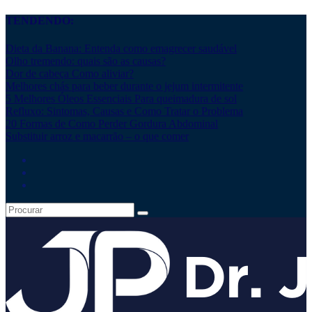
TENDENDO:
Dieta da Banana: Entenda como emagrecer saudável
Olho tremendo: quais são as causas?
Dor de cabeça Como aliviar?
Melhores chás para beber durante o jejum intermitente
5 Melhores Óleos Essenciais Para queimadura de sol
Refluxo: Sintomas, Causas e Como Tratar o Problema
20 Formas de Como Perder Gordura Abdominal
Substituir arroz e macarrão – o que comer