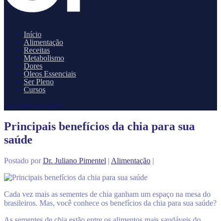
Início
Alimentação
Receitas
Metabolismo
Dores
Óleos Essenciais
Ser Pleno
Cursos
Selecione a página
Principais benefícios da chia para sua
saúde
Postado por
Dr. Juliano Pimentel
|
Alimentação
|
Cada vez mais as sementes de chia ganham um espaço na mesa do
brasileiros. Mas, você conhece os benefícios da chia para sua saúde?
As sementes de chia estão entre os alimentos mais saudáveis ​​do