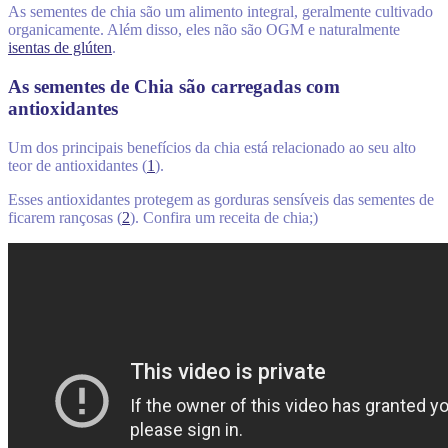
As sementes de chia são um alimento integral, geralmente cultivado
organicamente. Além disso, eles não são OGM e naturalmente
isentas de glúten
.
As sementes de Chia são carregadas com
antioxidantes
Um dos principais benefícios da chia está relacionado ao seu alto
teor de antioxidantes (
1
).
Esses antioxidantes protegem as gorduras sensíveis das sementes de
ficarem rançosas (
2
). Confira um receita de chia;)