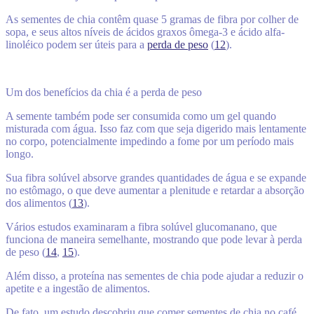
As sementes de chia contêm quase 5 gramas de fibra por colher de
sopa, e seus altos níveis de ácidos graxos ômega-3 e ácido alfa-
linoléico podem ser úteis para a
perda de peso
(
12
).
Um dos benefícios da chia é a perda de peso
A semente também pode ser consumida como um gel quando
misturada com água. Isso faz com que seja digerido mais lentamente
no corpo, potencialmente impedindo a fome por um período mais
longo.
Sua fibra solúvel absorve grandes quantidades de água e se expande
no estômago, o que deve aumentar a plenitude e retardar a absorção
dos alimentos (
13
).
Vários estudos examinaram a fibra solúvel glucomanano, que
funciona de maneira semelhante, mostrando que pode levar à perda
de peso (
14
,
15
).
Além disso, a proteína nas sementes de chia pode ajudar a reduzir o
apetite e a ingestão de alimentos.
De fato, um estudo descobriu que comer sementes de chia no café