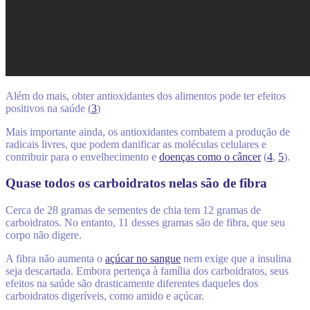
Além do mais, obter antioxidantes dos alimentos pode ter efeitos
positivos na saúde (
3
)
Mais importante ainda, os antioxidantes combatem a produção de
radicais livres, que podem danificar as moléculas celulares e
contribuir para o envelhecimento e
doenças como o câncer
(
4
,
5
).
Quase todos os carboidratos nelas são de fibra
Cerca de 28 gramas de sementes de chia tem 12 gramas de
carboidratos. No entanto, 11 desses gramas são de fibra, que seu
corpo não digere.
A fibra não aumenta o
açúcar no sangue
nem exige que a insulina
seja descartada. Embora pertença à família dos carboidratos, seus
efeitos na saúde são drasticamente diferentes daqueles dos
carboidratos digeríveis, como amido e açúcar.