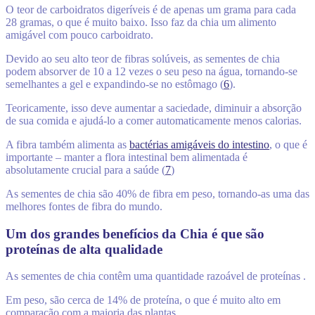
O teor de carboidratos digeríveis é de apenas um grama para cada
28 gramas, o que é muito baixo. Isso faz da chia um alimento
amigável com pouco carboidrato.
Devido ao seu alto teor de fibras solúveis, as sementes de chia
podem absorver de 10 a 12 vezes o seu peso na água, tornando-se
semelhantes a gel e expandindo-se no estômago (
6
).
Teoricamente, isso deve aumentar a saciedade, diminuir a absorção
de sua comida e ajudá-lo a comer automaticamente menos calorias.
A fibra também alimenta as
bactérias amigáveis ​​do intestino
, o que é
importante – manter a flora intestinal bem alimentada é
absolutamente crucial para a saúde (
7
)
As sementes de chia são 40% de fibra em peso, tornando-as uma das
melhores fontes de fibra do mundo.
Um dos grandes benefícios da Chia é que são
proteínas de alta qualidade
As sementes de chia contêm uma quantidade razoável de proteínas .
Em peso, são cerca de 14% de proteína, o que é muito alto em
comparação com a maioria das plantas.