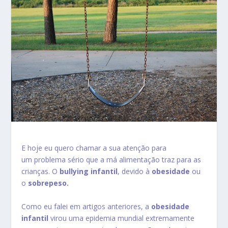
E hoje eu quero chamar a sua atenção para
um problema sério que a má alimentação traz para as
crianças. O
bullying infantil
, devido à
obesidade
ou
o
sobrepeso.
Como eu falei em artigos anteriores, a
obesidade
infantil
virou uma epidemia mundial extremamente