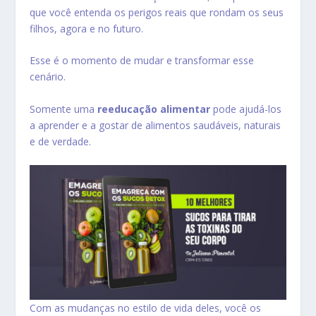
que você entenda os perigos reais que rondam os seus
filhos, agora e no futuro.
Esse é o momento de mudar e transformar esse
cenário.
Somente uma
reeducação alimentar
pode ajudá-los
a aprender e a gostar de alimentos saudáveis, naturais
e de verdade.
Com as mudanças no estilo de vida deles, você os