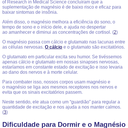
of Research in Medical Science concluíram que a
suplementação de magnésio é de baixo risco e eficaz para
baixar sintomas de insônia.
Além disso, o magnésio melhora a eficiência do sono, o
tempo de sono e o início dele, e ajuda no despertar
ao amanhecer e diminui as concentrações de cortisol. (
2
)
O magnésio passa com cálcio e glutamato nas lacunas entre
as células nervosas.
O cálcio
e o glutamato são excitatórios.
O glutamato em particular excita seu humor. Se tivéssemos
apenas cálcio e glutamato em nossas sinapses nervosas,
estaríamos em constante estado de excitação e isso levaria
ao dano dos nervos e à morte celular.
Para combater isso, nossos corpos usam magnésio e
o magnésio se liga aos mesmos receptores nos nervos e
evita que os sinais excitatórios passem.
Neste sentido, ele atua como um “guardião” para regular a
quantidade de excitação e nos ajuda a nos manter calmos.
(
3
)
Dificuldade para Dormir e o Magnésio