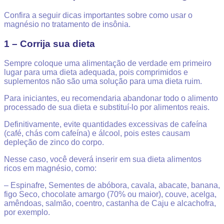
Confira a seguir dicas importantes sobre como usar o
magnésio no tratamento de insônia.
1 – Corrija sua dieta
Sempre coloque uma alimentação de verdade em primeiro
lugar para uma dieta adequada, pois comprimidos e
suplementos não são uma solução para uma dieta ruim.
Para iniciantes, eu recomendaria abandonar todo o alimento
processado de sua dieta e substituí-lo por alimentos reais.
Definitivamente, evite quantidades excessivas de cafeína
(café, chás com cafeína) e álcool, pois estes causam
depleção de zinco do corpo.
Nesse caso, você deverá inserir em sua dieta alimentos
ricos em magnésio, como:
– Espinafre,
Sementes de abóbora, c
avala, a
bacate, b
anana,
f
igo Seco, c
hocolate amargo (70% ou maior), c
ouve, a
celga,
a
mêndoas, s
almão, c
oentro, c
astanha de Caju e a
lcachofra,
por exemplo.