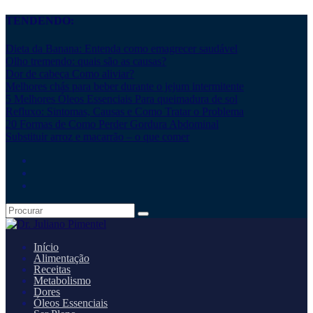
TENDENDO:
Dieta da Banana: Entenda como emagrecer saudável
Olho tremendo: quais são as causas?
Dor de cabeça Como aliviar?
Melhores chás para beber durante o jejum intermitente
5 Melhores Óleos Essenciais Para queimadura de sol
Refluxo: Sintomas, Causas e Como Tratar o Problema
20 Formas de Como Perder Gordura Abdominal
Substituir arroz e macarrão – o que comer
Início
Alimentação
Receitas
Metabolismo
Dores
Óleos Essenciais