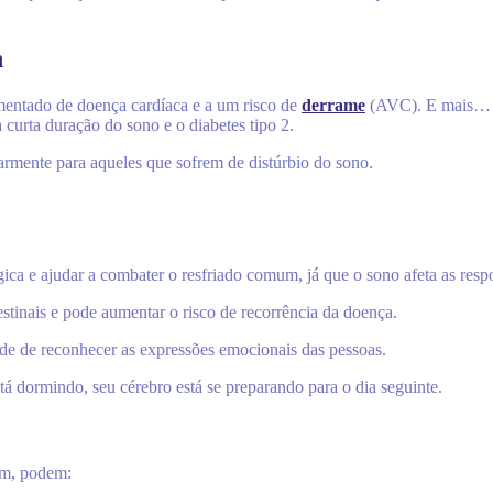
m
mentado de doença cardíaca e a um risco de
derrame
(AVC). E mais… a 
 curta duração do sono e o diabetes tipo 2.
larmente para aqueles que sofrem de distúrbio do sono.
a e ajudar a combater o resfriado comum, já que o sono afeta as respo
stinais e pode aumentar o risco de recorrência da doença.
ade de reconhecer as expressões emocionais das pessoas.
á dormindo, seu cérebro está se preparando para o dia seguinte.
im, podem: