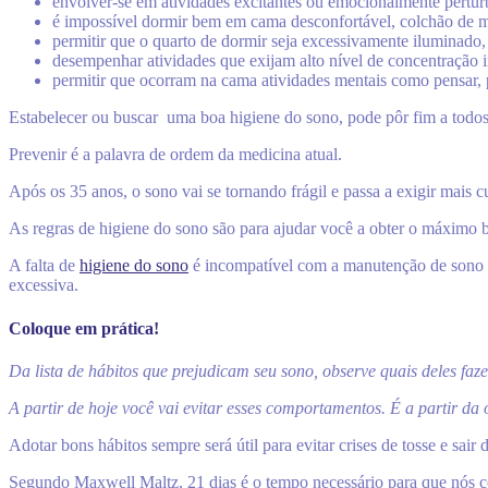
envolver-se em atividades excitantes ou emocionalmente pertur
é impossível dormir bem em cama desconfortável, colchão de má
permitir que o quarto de dormir seja excessivamente iluminado
desempenhar atividades que exijam alto nível de concentração i
permitir que ocorram na cama atividades mentais como pensar, pl
Estabelecer ou buscar uma boa higiene do sono, pode pôr fim a todos
Prevenir é a palavra de ordem da medicina atual.
Após os 35 anos, o sono vai se tornando frágil e passa a exigir mais c
As regras de higiene do sono são para ajudar você a obter o máximo 
A falta de
higiene do sono
é incompatível com a manutenção de sono d
excessiva.
Coloque em prática!
Da lista de hábitos que prejudicam seu sono, observe quais deles faz
A partir de hoje você vai evitar esses comportamentos. É a partir da
Adotar bons hábitos sempre será útil para evitar crises de tosse e sai
Segundo Maxwell Maltz, 21 dias é o tempo necessário para que nós co