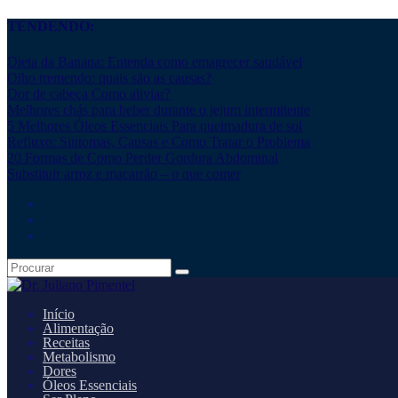
TENDENDO:
Dieta da Banana: Entenda como emagrecer saudável
Olho tremendo: quais são as causas?
Dor de cabeça Como aliviar?
Melhores chás para beber durante o jejum intermitente
5 Melhores Óleos Essenciais Para queimadura de sol
Refluxo: Sintomas, Causas e Como Tratar o Problema
20 Formas de Como Perder Gordura Abdominal
Substituir arroz e macarrão – o que comer
Início
Alimentação
Receitas
Metabolismo
Dores
Óleos Essenciais