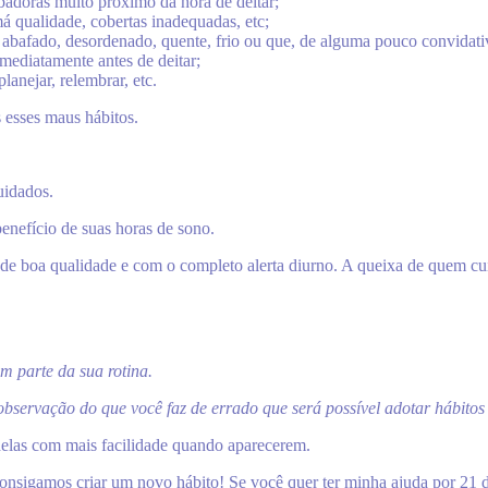
badoras muito próximo da hora de deitar;
 qualidade, cobertas inadequadas, etc;
, abafado, desordenado, quente, frio ou que, de alguma pouco convidati
mediatamente antes de deitar;
anejar, relembrar, etc.
 esses maus hábitos.
uidados.
benefício de suas horas de sono.
e boa qualidade e com o completo alerta diurno. A queixa de quem cui
em parte da sua rotina.
 observação do que você faz de errado que será possível adotar hábito
r delas com mais facilidade quando aparecerem.
nsigamos criar um novo hábito! Se você quer ter minha ajuda por 21 d