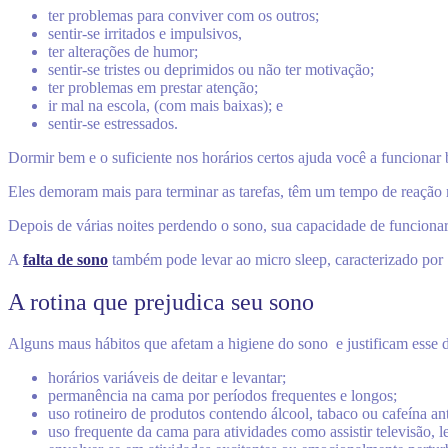
ter problemas para conviver com os outros;
sentir-se irritados e impulsivos,
ter alterações de humor;
sentir-se tristes ou deprimidos ou não ter motivação;
ter problemas em prestar atenção;
ir mal na escola, (com mais baixas); e
sentir-se estressados.
Dormir bem e o suficiente nos horários certos ajuda você a funcionar
Eles demoram mais para terminar as tarefas, têm um tempo de reação 
Depois de várias noites perdendo o sono, sua capacidade de funciona
A
falta de sono
também pode levar ao micro sleep, caracterizado po
A rotina que prejudica seu sono
Alguns maus hábitos que afetam a higiene do sono e justificam esse d
horários variáveis de deitar e levantar;
permanência na cama por períodos frequentes e longos;
uso rotineiro de produtos contendo álcool, tabaco ou cafeína ant
uso frequente da cama para atividades como assistir televisão, l