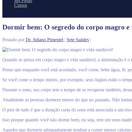
Ser Pleno
Cursos
Selecione a página
Dormir bem: O segredo do corpo magro e 
Postado por
Dr. Juliano Pimentel
|
Sete Saúdes
|
Quando se pensa em corpo magro e vida saudável, a alimentação é o t
Pense que enquanto você está acordado, você come, bebe água, lê, p
Se você come o tempo inteiro, por exemplo, seus órgãos estão o tempo
Durante o sono, seu corpo tem o tempo de se recuperar também, desace
Atualmente as pessoas dormem menos do que no passado. Não bastas
O pior de tudo é que a duração curta do sono está associada a um ris
Isso porque quando você não dorme bem, ou seja, tem um sono inadeq
Aqueles que dormem adequadamente tendem a comer menos calorias d