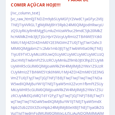
COMER AÇÚCAR HOJE!!!
[/vc_column_text]
[vc_raw_html]JTNDZm9ybSUyMGFjY2VwdC1jaGFyc2V0J
TNEJTIyVVRGLTglMjIlMjBhY3Rpb24lM0QlMjJodHRwcyU
zQSUyRiUyRmltMjg5LmluZnVzaW9uc29mdC5jb20lMkZ
hcHAlMkZmb3JtJTJGcHJvY2VzcyUyRmIzZTBiNWE5Yzk0
NWU1MjI4ZDI4ZmM0Y2E3NGVmZTU0JTIyJTIwY2xhc3
MlM0QlMjJpbmZ1c2lvbi1mb3JtJTIyJTIwbWV0aG9kJTNEJ
TIyUE9TVCUyMiUzRSUwQSUyMCUyMCUyMCUyMCUzQ
2lucHV0JTIwbmFtZSUzRCUyMmluZl9mb3JtX3hpZCUyMi
UyMHR5cGUlM0QlMjJoaWRkZW4lMjIlMjB2YWx1ZSUzR
CUyMmIzZTBiNWE5Yzk0NWU1MjI4ZDI4ZmM0Y2E3NG
VmZTU0JTIyJTIwJTJGJTNFJTBBJTIwJTIwJTIwJTIwJTNDa
W5wdXQlMjBuYW1lJTNEJTIyaW5mX2Zvcm1fbmFtZSUy
MiUyMHR5cGUlM0QlMjJoaWRkZW4lMjIlMjB2YWx1ZSU
zRCUyMkElQzMlQTd1Y2FyJTIyJTIwJTJGJTNFJTBBJTIwJTI
wJTIwJTIwJTNDaW5wdXQlMjBuYW1lJTNEJTIyaW5mdX
Npb25zb2Z0X3ZlcnNpb24lMjIlMjB0eXBlJTNEJTIyaGlkZG
VuJTIyJTIwdmFsdWUlM0QlMjIxLjU5LjAuNDQlMjIlMjAlM