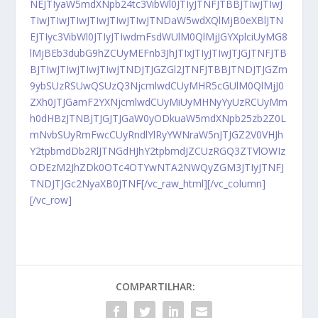
NEJTIyaW5mdXNpb24tc3VibWl0JTIyJTNFJTBBJTIwJTIwJ
TIwJTIwJTIwJTIwJTIwJTIwJTNDaW5wdXQlMjB0eXBlJTN
EJTIyc3VibWl0JTIyJTIwdmFsdWUlM0QlMjJGYXplciUyMG8
lMjBEb3dubG9hZCUyMEFnb3JhJTIxJTIyJTIwJTJGJTNFJTB
BJTIwJTIwJTIwJTIwJTNDJTJGZGl2JTNFJTBBJTNDJTJGZm
9ybSUzRSUwQSUzQ3NjcmlwdCUyMHR5cGUlM0QlMjJ0
ZXh0JTJGamF2YXNjcmlwdCUyMiUyMHNyYyUzRCUyMm
h0dHBzJTNBJTJGJTJGaW0yODkuaW5mdXNpb25zb2Z0L
mNvbSUyRmFwcCUyRndlYlRyYWNraW5nJTJGZ2V0VHJh
Y2tpbmdDb2RlJTNGdHJhY2tpbmdJZCUzRGQ3ZTVlOWIz
ODEzM2JhZDk0OTc4OTYwNTA2NWQyZGM3JTIyJTNFJ
TNDJTJGc2NyaXB0JTNF[/vc_raw_html][/vc_column]
[/vc_row]
COMPARTILHAR: