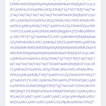
kYlM0UlMEElMjAlMjAlMjAlMjAlM0NkaXYlMjBjbGFzcyUz
RCUyMmluZnVzaW9uLWZpZWxkJTIyJTNFJTBBJTIwJTIw
JTIwJTIwJTIwJTIwJTIwJTIwJTNDaW5wdXQlMjBjbGFzcyU
zRCUyMmluZnVzaW9uLWZpZWxkLWlucHV0LWNvbnRh
aW5lciUyMiUyMGlkJTNEJTIyaW5mX2ZpZWxkX0ZpcnN0
TmFtZSUyMiUyMG5hbWUlM0QlMjJpbmZfZmllbGRfRml
yc3ROYW1lJTIyJTIwdHlwZSUzRCUyMnRleHQlMjIlMjBwb
GFjZWhvbGRlciUzRCUyMkRpZ2l0ZSUyMFNldSUyME5vb
WUlMjIlMkYlM0UlMEElMjAlMjAlMjAlMjAlM0MlMkZkaXYl
M0UlMEElMjAlMjAlMjAlMjAlM0NkaXYlMjBjbGFzcyUzRC
UyMmluZnVzaW9uLWZpZWxkJTIyJTNFJTBBJTIwJTIwJTI
wJTIwJTIwJTIwJTIwJTIwJTNDaW5wdXQlMjBjbGFzcyUzR
CUyMmluZnVzaW9uLWZpZWxkLWlucHV0LWNvbnRha
W5lciUyMiUyMGlkJTNEJTIyaW5mX2ZpZWxkX0VtYWlsJTI
yJTIwbmFtZSUzRCUyMmluZl9maWVsZF9FbWFpbCUyM
iUyMHR5cGUlM0QlMjJ0ZXh0JTIyJTIwcGxhY2Vob2xkZXIl
M0QlMjJTZXUlMjBNZWxob3IlMjBFbWFpbCUyMiUyRiUz
RSUwQSUyMCUyMCUyMCUyMCUzQyUyRmRpdiUzRSU
wQSUyMCUyMCUyMCUyMCUzQ2RpdiUyMGNsYXNzJT