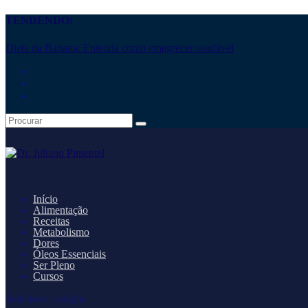
TENDENDO:
Dieta da Banana: Entenda como emagrecer saudável
Início
Alimentação
Receitas
Metabolismo
Dores
Óleos Essenciais
Ser Pleno
Cursos
Selecione a página