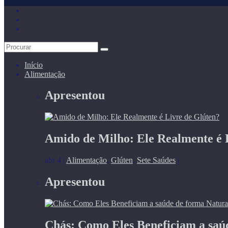
Início
Alimentação
Apresentou
Amido de Milho: Ele Realmente é 
abr 4
|
Alimentação
,
Glúten
,
Sete Saúdes
|
Apresentou
Chás: Como Eles Beneficiam a saú