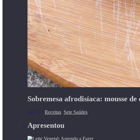
Sobremesa afrodisíaca: mousse de 
nov 22
|
Receitas
,
Sete Saúdes
|
Apresentou