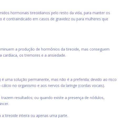
idos hormonais tireoidianos pelo resto da vida, para manter os
to é contraindicado em casos de gravidez ou para mulheres que
 diminuem a produção de hormônios da tireoide, mas conseguem
a cardíaca, os tremores e a ansiedade.
) é uma solução permanente, mas não é a preferida; devido ao risco
 cálcio no organismo e aos nervos da laringe (cordas vocais).
 trazem resultados; ou quando existe a presença de nódulos,
ncer.
da a tireoide inteira ou apenas uma parte.