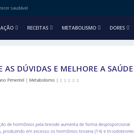
ecer saudável
TAÇÃO
RECEITAS
METABOLISMO
DORES
RE AS DÚVIDAS E MELHORE A SAÚDE
iano Pimentel
|
Metabolismo
|
ção de hormônios pela tireoide aumenta de forma desproporcional.
a, produzindo em excesso os hormônios tiroxina (T4) e tri-iodotironin