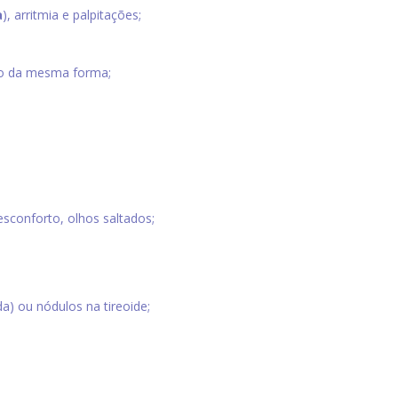
a
), arritmia e palpitações;
 da mesma forma;
esconforto, olhos saltados;
a) ou nódulos na tireoide;