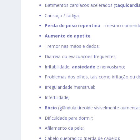
Batimentos cardíacos acelerados (
taquicardi
Cansaço / fadiga;
Perda de peso repentina
– mesmo comendo
Aumento do apetite
;
Tremor nas mãos e dedos;
Diarreia ou evacuações frequentes;
Irritabilidade,
ansiedade
e nervosismo;
Problemas dos olhos, tais como irritação ou d
Irregularidade menstrual;
Infertilidade;
Bócio
(glândula tireoide visivelmente aumentad
Dificuldade para dormir;
Afilamento da pele;
Cabelo quebradiço (perda de cabelo);