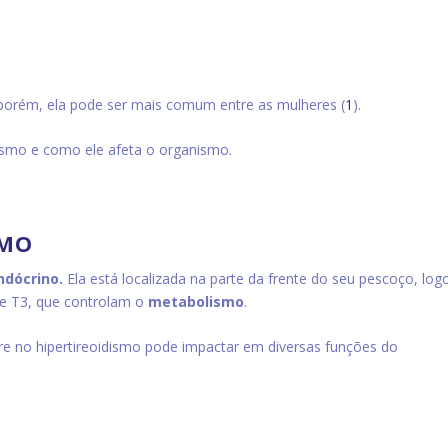
porém, ela pode ser mais comum entre as mulheres (
1
).
dismo e como ele afeta o organismo.
SMO
ndócrino.
Ela está localizada na parte da frente do seu pescoço, log
e T3, que controlam o
metabolismo
.
e no hipertireoidismo pode impactar em diversas funções do