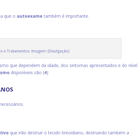
ça que o
autoexame
também é importante.
mo e Tratamentos. Imagem: (Divulgação)
dismo que dependem da idade, dos sintomas apresentados e do nível
dismo
disponíveis são (
4
):
ANOS
necessários.
tivo
que irão destruir o tecido tireoidiano, destruindo também a