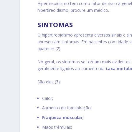
Hipertireoidismo tem como fator de risco a gené
hipertireoidismo, procure um médico
.
SINTOMAS
O hipertireoidismo apresenta diversos sinais e s
apresentam sintomas. Em pacientes com idade su
aparecer (
2
).
No geral, os sintomas se tornam mais evidentes 
geralmente ligados ao aumento da
taxa metabó
São eles (
3
):
Calor;
Aumento da transpiração;
Fraqueza muscular
;
Mãos trêmulas;