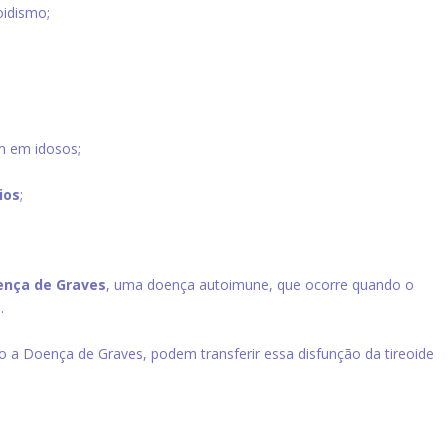
oidismo;
m em idosos;
ios
;
ença de Graves
, uma doença autoimune, que ocorre quando o
.
 a Doença de Graves, podem transferir essa disfunção da tireoide