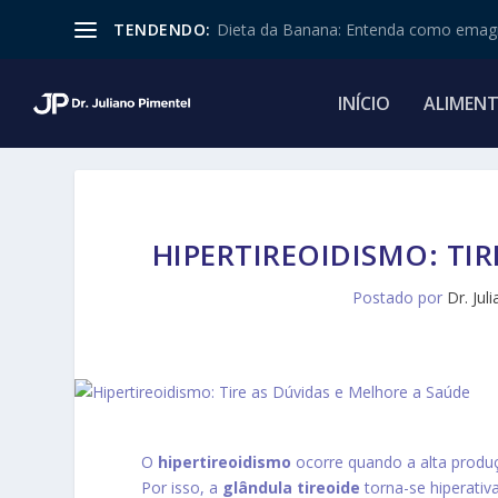
TENDENDO:
Dieta da Banana: Entenda como emagr
INÍCIO
ALIMEN
HIPERTIREOIDISMO: TI
Postado por
Dr. Jul
O
hipertireoidismo
ocorre quando a alta produ
Por isso, a
glândula tireoide
torna-se hiperativ