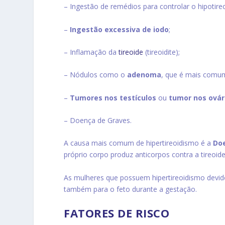
– Ingestão de remédios para controlar o hipotire
–
Ingestão excessiva de iodo
;
– Inflamação da
tireoide
(tireoidite);
– Nódulos como o
adenoma
, que é mais comu
–
Tumores nos testículos
ou
tumor nos ovár
– Doença de Graves.
A causa mais comum de hipertireoidismo é a
Do
próprio corpo produz anticorpos contra a tireoide
As mulheres que possuem hipertireoidismo devido
também para o feto durante a gestação.
FATORES DE RISCO