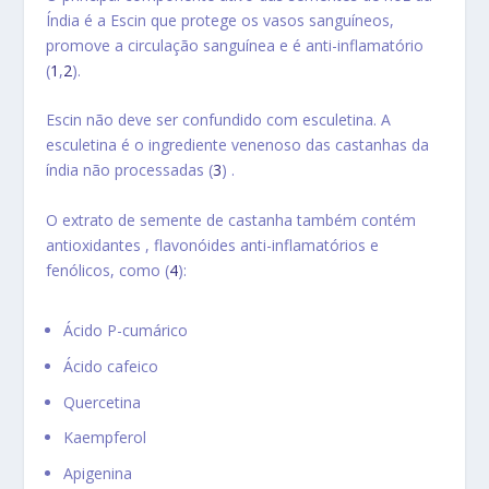
Índia
é a E
scin
que protege os vasos sanguíneos,
promove a circulação sanguínea e é anti-inflamatório
(
1
,
2
).
Escin não deve ser confundido com
esculetina
. A
esculetina é o
ingrediente venenoso das castanhas da
índia
não processadas (
3
) .
O extrato de semente de castanha também contém
antioxi
dantes
, flavonóides anti-inflamatórios e
fenólicos, como (
4
):
Ácido P-cumárico
Ácido cafeico
Quercetina
Kaempferol
Apigenina