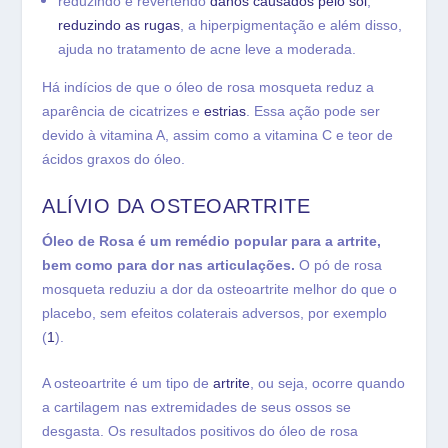
reduzindo e revertendo
danos causados ​​pelo sol
,
reduzindo as rugas
,
a hiperpigmentação e além disso,
ajuda no tratamento de acne leve a moderada.
Há indícios de que o óleo de rosa mosqueta reduz a
aparência de cicatrizes e
estrias
. Essa ação pode ser
devido à vitamina A, assim como a vitamina C e teor de
ácidos graxos do óleo.
ALÍVIO DA OSTEOARTRITE
Óleo de Rosa é um remédio popular para a artrite,
bem como para dor nas articulações.
O pó de rosa
mosqueta reduziu a dor da osteoartrite melhor do que o
placebo, sem efeitos colaterais adversos, por exemplo
(
1
).
A osteoartrite é um tipo de
artrite
, ou seja, ocorre quando
a cartilagem nas extremidades de seus ossos se
desgasta. Os resultados positivos do óleo de rosa