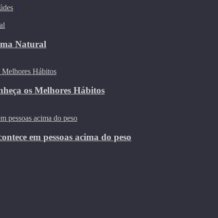
údes
|
rma Natural
nheça os Melhores Hábitos
contece em pessoas acima do peso