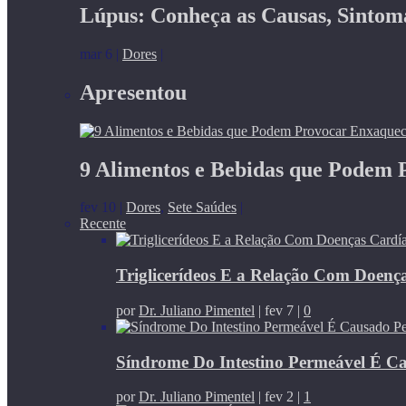
Lúpus: Conheça as Causas, Sintom
mar 6
|
Dores
|
Apresentou
9 Alimentos e Bebidas que Podem
fev 10
|
Dores
,
Sete Saúdes
|
Recente
Triglicerídeos E a Relação Com Doenç
por
Dr. Juliano Pimentel
|
fev 7
|
0
Síndrome Do Intestino Permeável É C
por
Dr. Juliano Pimentel
|
fev 2
|
1