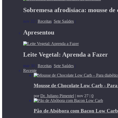
Sobremesa afrodisíaca: mousse de 
nov 22
|
Receitas
,
Sete Saúdes
|
Apresentou
Leite Vegetal: Aprenda a Fazer
mar 30
|
Receitas
,
Sete Saúdes
|
Recente
Mousse de Chocolate Low Carb - Para di
por
Dr. Juliano Pimentel
|
nov 27
|
0
Pão de Abóbora com Bacon Low Carb