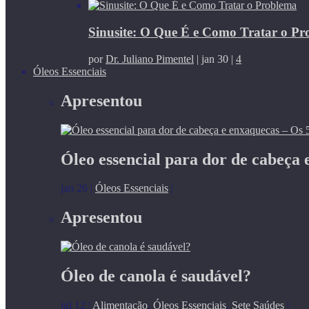
Sinusite: O Que É e Como Tratar o P
por
Dr. Juliano Pimentel
|
jan 30
|
4
Óleos Essenciais
Apresentou
Óleo essencial para dor de cabeça 
jan 26
|
Óleos Essenciais
|
Apresentou
Óleo de canola é saudável?
jul 12
|
Alimentação
,
Óleos Essenciais
,
Sete Saúdes
|