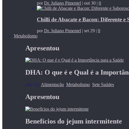
por
Dr. Juliano Pimentel
|
out 30
|
0
Chilli de Abacate e Bacon: Diferente e
por
Dr. Juliano Pimentel
|
set 29
|
0
Metabolismo
Apresentou
DHA: O que é e Qual é a Importân
mar 16
|
Alimentação
,
Metabolismo
,
Sete Saúdes
|
Apresentou
Benefícios do jejum intermitente