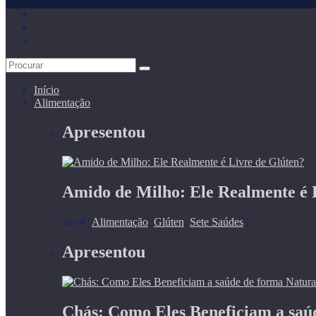
Início
Alimentação
Apresentou
Amido de Milho: Ele Realmente é 
abr 4
|
Alimentação
,
Glúten
,
Sete Saúdes
|
Apresentou
Chás: Como Eles Beneficiam a saú