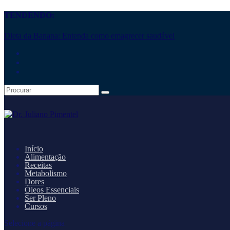
TENDENDO:
Dieta da Banana: Entenda como emagrecer saudável
Início
Alimentação
Receitas
Metabolismo
Dores
Óleos Essenciais
Ser Pleno
Cursos
Selecione a página