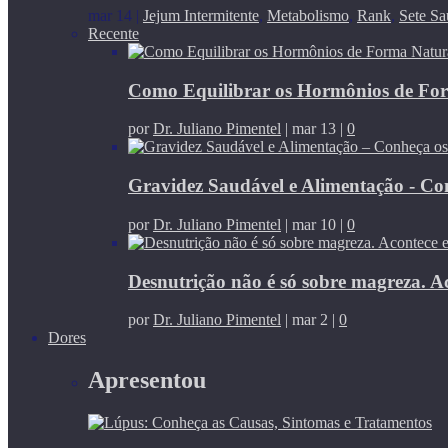
mar 14
|
Jejum Intermitente
,
Metabolismo
,
Rank
,
Sete Sa
Recente
Como Equilibrar os Hormônios de Fo
por
Dr. Juliano Pimentel
|
mar 13
|
0
Gravidez Saudável e Alimentação - Co
por
Dr. Juliano Pimentel
|
mar 10
|
0
Desnutrição não é só sobre magreza. A
por
Dr. Juliano Pimentel
|
mar 2
|
0
Dores
Apresentou