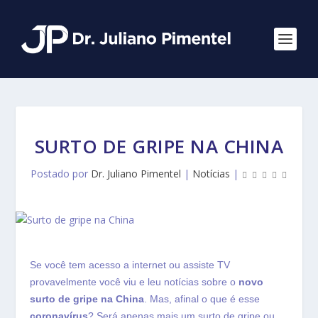
SURTO DE GRIPE NA CHINA
Postado por
Dr. Juliano Pimentel
|
Notícias
|
Se você tem acesso a internet ou assiste TV
provavelmente você viu e leu notícias sobre o
novo
surto de gripe na China
. Mas, afinal o que é esse
coronavírus
? Será apenas mais um surto de gripe ou