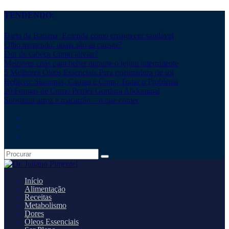
TENDENDO:
Dieta da Banana: Entenda como emagrecer saudável
Olho tremendo: quais são as causas?
Dor de cabeça Como aliviar?
Melhores chás para beber durante o jejum intermitente
5 Melhores Óleos Essenciais Para queimadura de sol
Refluxo: Sintomas, Causas e Como Tratar o Problema
20 Formas de Como Perder Gordura Abdominal
Substituir arroz e macarrão – o que comer
Início
Alimentação
Receitas
Metabolismo
Dores
Óleos Essenciais