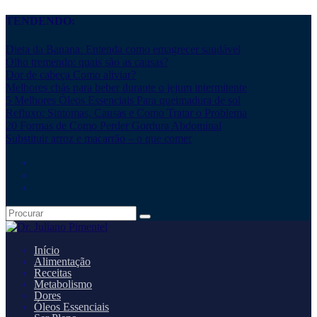
TENDENDO:
Dieta da Banana: Entenda como emagrecer saudável
Olho tremendo: quais são as causas?
Dor de cabeça Como aliviar?
Melhores chás para beber durante o jejum intermitente
5 Melhores Óleos Essenciais Para queimadura de sol
Refluxo: Sintomas, Causas e Como Tratar o Problema
20 Formas de Como Perder Gordura Abdominal
Substituir arroz e macarrão – o que comer
Início
Alimentação
Receitas
Metabolismo
Dores
Óleos Essenciais