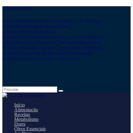
TENDENDO:
Dieta da Banana: Entenda como emagrecer saudável
Olho tremendo: quais são as causas?
Dor de cabeça Como aliviar?
Melhores chás para beber durante o jejum intermitente
5 Melhores Óleos Essenciais Para queimadura de sol
Refluxo: Sintomas, Causas e Como Tratar o Problema
20 Formas de Como Perder Gordura Abdominal
Substituir arroz e macarrão – o que comer
Início
Alimentação
Receitas
Metabolismo
Dores
Óleos Essenciais