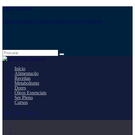
TENDENDO:
Dieta da Banana: Entenda como emagrecer saudável
Início
Alimentação
Receitas
Metabolismo
Dores
Óleos Essenciais
Ser Pleno
Cursos
Selecione a página