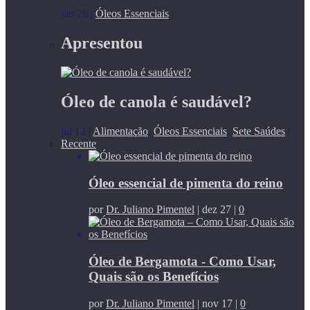
jan 26
|
Óleos Essenciais
|
Apresentou
Óleo de canola é saudável?
jul 12
|
Alimentação
,
Óleos Essenciais
,
Sete Saúdes
|
Recente
Óleo essencial de pimenta do reino
por
Dr. Juliano Pimentel
|
dez 27
|
0
Óleo de Bergamota - Como Usar,
Quais são os Benefícios
por
Dr. Juliano Pimentel
|
nov 17
|
0