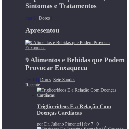
Sintomas e Tratamentos
mar 6
|
Dores
|
Apresentou
9 Alimentos e Bebidas que Podem
Provocar Enxaqueca
fev 10
|
Dores
,
Sete Saúdes
|
Recente
Triglicerídeos E a Relação Com
Doenças Cardíacas
por
Dr. Juliano Pimentel
|
fev 7
|
0