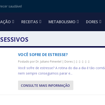
ecer saudável
TAÇÃO
RECEITAS
METABOLISMO
DORES
ESSIVOS
VOCÊ SOFRE DE ESTRESSE?
Postado por
Dr. Juliano Pimentel
|
Dores
|
Você sofre de estresse? A rotina do dia a dia é tão corrid
nem sempre conseguimos parar e...
CONSULTE MAIS INFORMAÇÃO