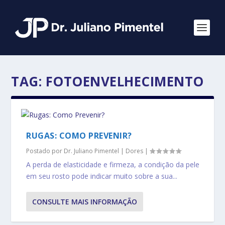
TAG:
FOTOENVELHECIMENTO
RUGAS: COMO PREVENIR?
Postado por
Dr. Juliano Pimentel
|
Dores
|
A perda de elasticidade e firmeza, a condição da pele
em seu rosto pode indicar muito sobre a sua...
CONSULTE MAIS INFORMAÇÃO