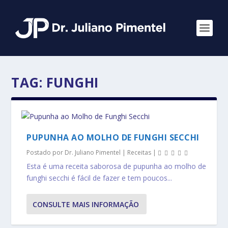
TAG:
FUNGHI
PUPUNHA AO MOLHO DE FUNGHI SECCHI
Postado por
Dr. Juliano Pimentel
|
Receitas
|
Esta é uma receita saborosa de pupunha ao molho de
funghi secchi é fácil de fazer e tem poucos...
CONSULTE MAIS INFORMAÇÃO