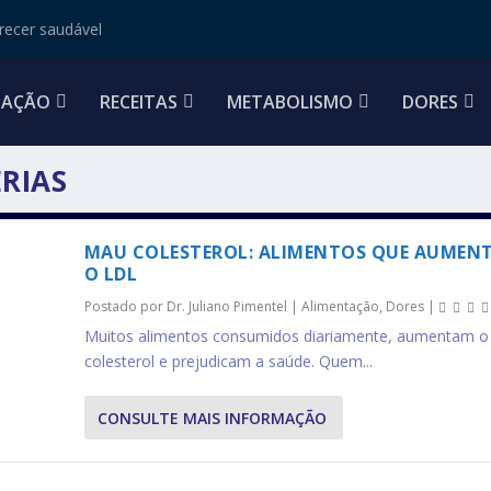
ecer saudável
TAÇÃO
RECEITAS
METABOLISMO
DORES
RIAS
MAU COLESTEROL: ALIMENTOS QUE AUMEN
O LDL
Postado por
Dr. Juliano Pimentel
|
Alimentação
,
Dores
|
Muitos alimentos consumidos diariamente, aumentam 
colesterol e prejudicam a saúde. Quem...
CONSULTE MAIS INFORMAÇÃO