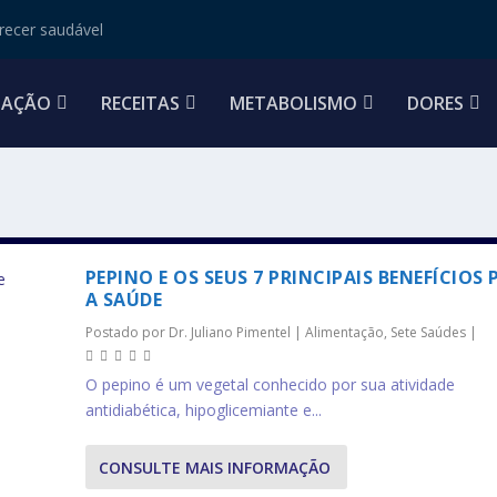
ecer saudável
TAÇÃO
RECEITAS
METABOLISMO
DORES
PEPINO E OS SEUS 7 PRINCIPAIS BENEFÍCIOS
A SAÚDE
Postado por
Dr. Juliano Pimentel
|
Alimentação
,
Sete Saúdes
|
O pepino é um vegetal conhecido por sua atividade
antidiabética, hipoglicemiante e...
CONSULTE MAIS INFORMAÇÃO