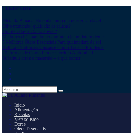
TENDENDO:
Dieta da Banana: Entenda como emagrecer saudável
Olho tremendo: quais são as causas?
Dor de cabeça Como aliviar?
Melhores chás para beber durante o jejum intermitente
5 Melhores Óleos Essenciais Para queimadura de sol
Refluxo: Sintomas, Causas e Como Tratar o Problema
20 Formas de Como Perder Gordura Abdominal
Substituir arroz e macarrão – o que comer
Início
Alimentação
Receitas
Metabolismo
Dores
Óleos Essenciais