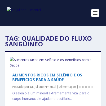
TAG:
QUALIDADE DO FLUXO
SANGUÍNEO
ALIMENTOS RICOS EM SELÊNIO E OS
BENEFÍCIOS PARA A SAÚDE
Postado por
Dr. Juliano Pimentel
|
Alimentação
|
O selênio é um mineral extremamente vital para o
corpo humano; ele ajuda no equilíbrio...