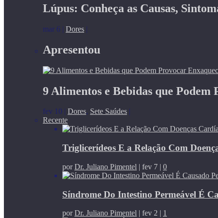
Lúpus: Conheça as Causas, Sintom
mar 6
|
Dores
|
Apresentou
9 Alimentos e Bebidas que Podem
fev 10
|
Dores
,
Sete Saúdes
|
Recente
Triglicerídeos E a Relação Com Doenç
por
Dr. Juliano Pimentel
|
fev 7
|
0
Síndrome Do Intestino Permeável É C
por
Dr. Juliano Pimentel
|
fev 2
|
1