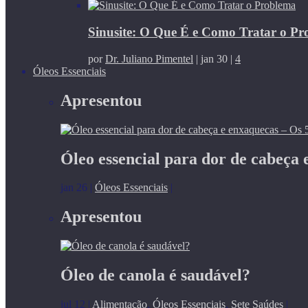
Sinusite: O Que É e Como Tratar o P
por
Dr. Juliano Pimentel
|
jan 30
|
4
Óleos Essenciais
Apresentou
Óleo essencial para dor de cabeça 
jan 26
|
Óleos Essenciais
|
Apresentou
Óleo de canola é saudável?
jul 12
|
Alimentação
,
Óleos Essenciais
,
Sete Saúdes
|