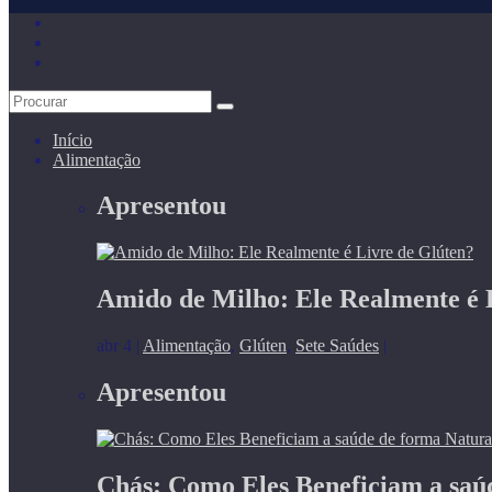
Início
Alimentação
Apresentou
Amido de Milho: Ele Realmente é 
abr 4
|
Alimentação
,
Glúten
,
Sete Saúdes
|
Apresentou
Chás: Como Eles Beneficiam a saú