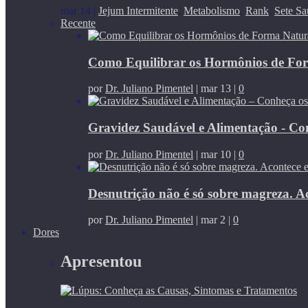
mar 14
|
Jejum Intermitente
,
Metabolismo
,
Rank
,
Sete Sa
Recente
Como Equilibrar os Hormônios de Fo
por
Dr. Juliano Pimentel
|
mar 13
|
0
Gravidez Saudável e Alimentação - Co
por
Dr. Juliano Pimentel
|
mar 10
|
0
Desnutrição não é só sobre magreza. A
por
Dr. Juliano Pimentel
|
mar 2
|
0
Dores
Apresentou