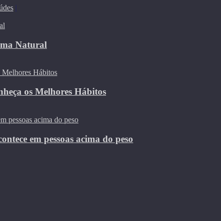
údes
|
rma Natural
nheça os Melhores Hábitos
contece em pessoas acima do peso