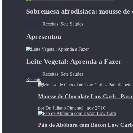
Sobremesa afrodisíaca: mousse de 
nov 22
|
Receitas
,
Sete Saúdes
|
Apresentou
Leite Vegetal: Aprenda a Fazer
mar 30
|
Receitas
,
Sete Saúdes
|
Recente
Mousse de Chocolate Low Carb - Para di
por
Dr. Juliano Pimentel
|
nov 27
|
0
Pão de Abóbora com Bacon Low Carb