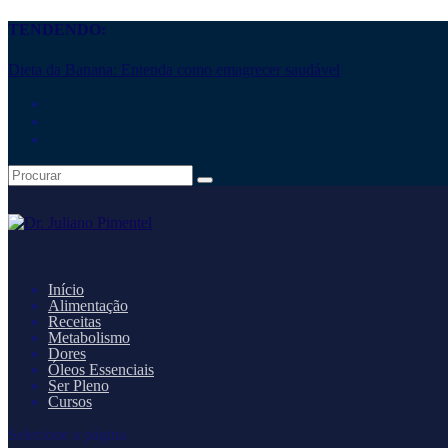
TENDENDO:
Dieta da Banana: Entenda como emagrecer saudável
Início
Alimentação
Receitas
Metabolismo
Dores
Óleos Essenciais
Ser Pleno
Cursos
Selecione a página