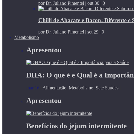
por
Dr. Juliano Pimentel
|
out 30
|
0
Chilli de Abacate e Bacon: Diferente e
por
Dr. Juliano Pimentel
|
set 29
|
0
Metabolismo
Apresentou
DHA: O que é e Qual é a Importân
mar 16
|
Alimentação
,
Metabolismo
,
Sete Saúdes
|
Apresentou
Benefícios do jejum intermitente