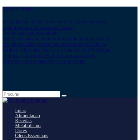
TENDENDO:
Dieta da Banana: Entenda como emagrecer saudável
Olho tremendo: quais são as causas?
Dor de cabeça Como aliviar?
Melhores chás para beber durante o jejum intermitente
5 Melhores Óleos Essenciais Para queimadura de sol
Refluxo: Sintomas, Causas e Como Tratar o Problema
20 Formas de Como Perder Gordura Abdominal
Substituir arroz e macarrão – o que comer
Início
Alimentação
Receitas
Metabolismo
Dores
Óleos Essenciais