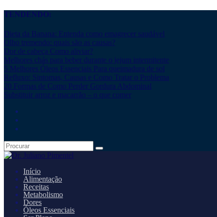
TENDENDO:
Dieta da Banana: Entenda como emagrecer saudável
Olho tremendo: quais são as causas?
Dor de cabeça Como aliviar?
Melhores chás para beber durante o jejum intermitente
5 Melhores Óleos Essenciais Para queimadura de sol
Refluxo: Sintomas, Causas e Como Tratar o Problema
20 Formas de Como Perder Gordura Abdominal
Substituir arroz e macarrão – o que comer
Início
Alimentação
Receitas
Metabolismo
Dores
Óleos Essenciais