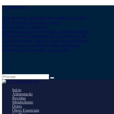
TENDENDO:
Dieta da Banana: Entenda como emagrecer saudável
Olho tremendo: quais são as causas?
Dor de cabeça Como aliviar?
Melhores chás para beber durante o jejum intermitente
5 Melhores Óleos Essenciais Para queimadura de sol
Refluxo: Sintomas, Causas e Como Tratar o Problema
20 Formas de Como Perder Gordura Abdominal
Substituir arroz e macarrão – o que comer
Início
Alimentação
Receitas
Metabolismo
Dores
Óleos Essenciais