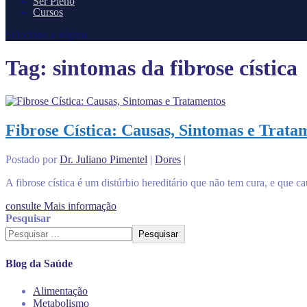
Ser Pleno
Cursos
Selecione a página
Tag:
sintomas da fibrose cística
Fibrose Cística: Causas, Sintomas e Trata
Postado por
Dr. Juliano Pimentel
|
Dores
|
A fibrose cística é um distúrbio hereditário que não tem cura, e que ca
consulte Mais informação
Pesquisar
Pesquisar
Blog da Saúde
Alimentação
Metabolismo