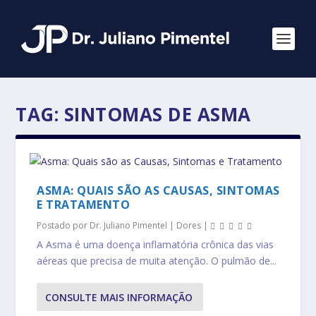
TAG:
SINTOMAS DE ASMA
ASMA: QUAIS SÃO AS CAUSAS, SINTOMAS
E TRATAMENTO
Postado por
Dr. Juliano Pimentel
|
Dores
|
A Asma é uma doença inflamatória crônica das vias
aéreas que precisa de muita atenção. O pulmão de...
CONSULTE MAIS INFORMAÇÃO