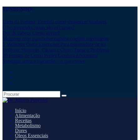
TENDENDO:
Dieta da Banana: Entenda como emagrecer saudável
Olho tremendo: quais são as causas?
Dor de cabeça Como aliviar?
Melhores chás para beber durante o jejum intermitente
5 Melhores Óleos Essenciais Para queimadura de sol
Refluxo: Sintomas, Causas e Como Tratar o Problema
20 Formas de Como Perder Gordura Abdominal
Substituir arroz e macarrão – o que comer
Início
Alimentação
Receitas
Metabolismo
Dores
Óleos Essenciais