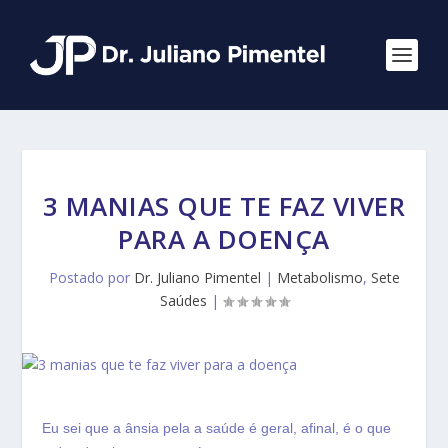
3 MANIAS QUE TE FAZ VIVER
PARA A DOENÇA
Postado por
Dr. Juliano Pimentel
|
Metabolismo
,
Sete
Saúdes
|
Eu sei que a ânsia pela a saúde é geral, afinal, é o que