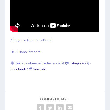
Abraços e fique com Deus!
Dr. Juliano Pimentel.
🔴 Curta também as redes sociais! 📷
Instagram
/ 👍
Facebook
/ 🎥
YouTube
COMPARTILHAR: