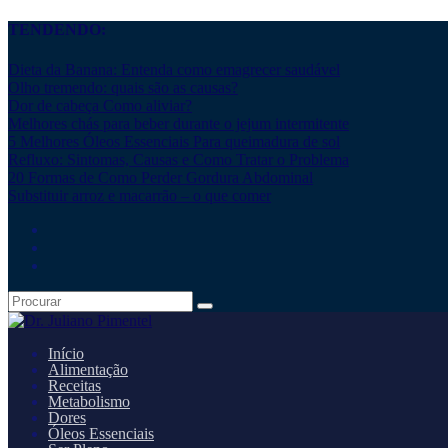
TENDENDO:
Dieta da Banana: Entenda como emagrecer saudável
Olho tremendo: quais são as causas?
Dor de cabeça Como aliviar?
Melhores chás para beber durante o jejum intermitente
5 Melhores Óleos Essenciais Para queimadura de sol
Refluxo: Sintomas, Causas e Como Tratar o Problema
20 Formas de Como Perder Gordura Abdominal
Substituir arroz e macarrão – o que comer
Início
Alimentação
Receitas
Metabolismo
Dores
Óleos Essenciais