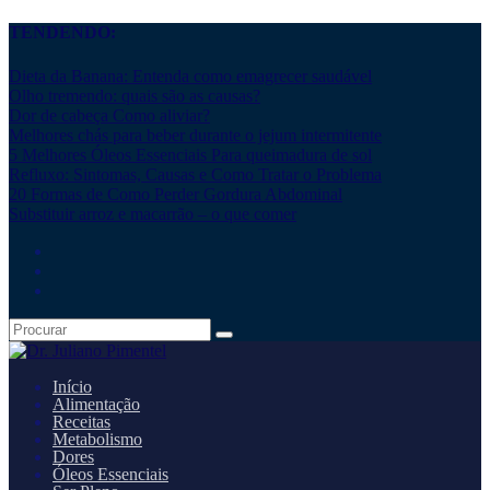
TENDENDO:
Dieta da Banana: Entenda como emagrecer saudável
Olho tremendo: quais são as causas?
Dor de cabeça Como aliviar?
Melhores chás para beber durante o jejum intermitente
5 Melhores Óleos Essenciais Para queimadura de sol
Refluxo: Sintomas, Causas e Como Tratar o Problema
20 Formas de Como Perder Gordura Abdominal
Substituir arroz e macarrão – o que comer
Início
Alimentação
Receitas
Metabolismo
Dores
Óleos Essenciais