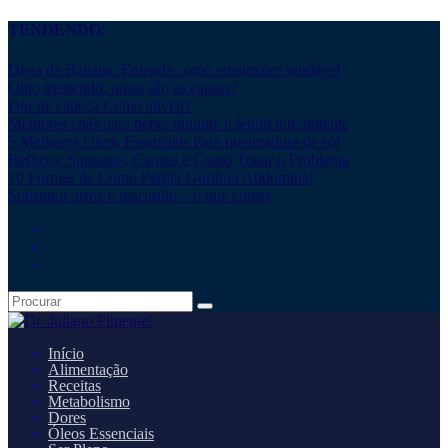
TENDENDO:
Dieta da Banana: Entenda como emagrecer saudável
Olho tremendo: quais são as causas?
Dor de cabeça Como aliviar?
Melhores chás para beber durante o jejum intermitente
5 Melhores Óleos Essenciais Para queimadura de sol
Refluxo: Sintomas, Causas e Como Tratar o Problema
20 Formas de Como Perder Gordura Abdominal
Substituir arroz e macarrão – o que comer
Início
Alimentação
Receitas
Metabolismo
Dores
Óleos Essenciais