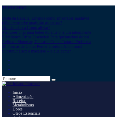
TENDENDO:
Dieta da Banana: Entenda como emagrecer saudável
Olho tremendo: quais são as causas?
Dor de cabeça Como aliviar?
Melhores chás para beber durante o jejum intermitente
5 Melhores Óleos Essenciais Para queimadura de sol
Refluxo: Sintomas, Causas e Como Tratar o Problema
20 Formas de Como Perder Gordura Abdominal
Substituir arroz e macarrão – o que comer
Início
Alimentação
Receitas
Metabolismo
Dores
Óleos Essenciais