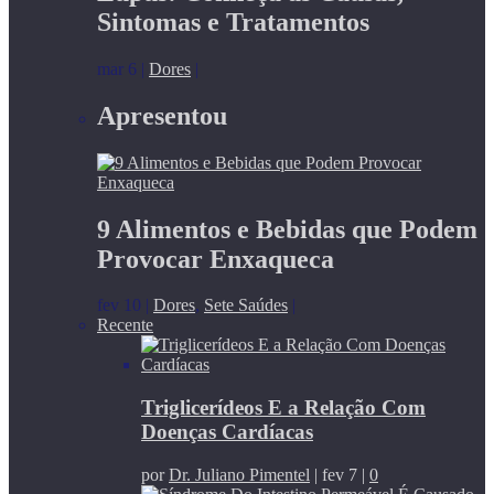
Sintomas e Tratamentos
mar 6
|
Dores
|
Apresentou
9 Alimentos e Bebidas que Podem
Provocar Enxaqueca
fev 10
|
Dores
,
Sete Saúdes
|
Recente
Triglicerídeos E a Relação Com
Doenças Cardíacas
por
Dr. Juliano Pimentel
|
fev 7
|
0