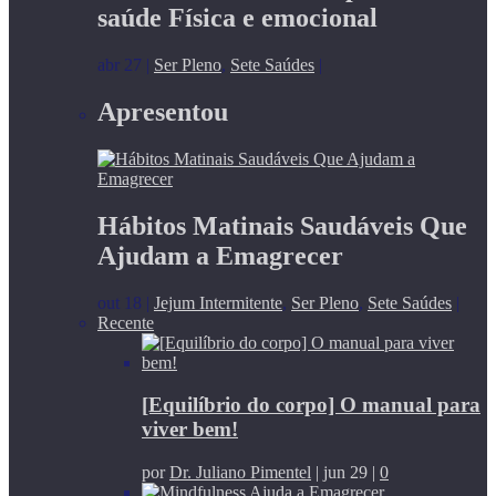
saúde Física e emocional
abr 27
|
Ser Pleno
,
Sete Saúdes
|
Apresentou
Hábitos Matinais Saudáveis Que
Ajudam a Emagrecer
out 18
|
Jejum Intermitente
,
Ser Pleno
,
Sete Saúdes
|
Recente
[Equilíbrio do corpo] O manual para
viver bem!
por
Dr. Juliano Pimentel
|
jun 29
|
0