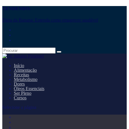
TENDENDO:
Dieta da Banana: Entenda como emagrecer saudável
Início
Alimentação
Receitas
Metabolismo
Dores
Óleos Essenciais
Ser Pleno
Cursos
Selecione a página