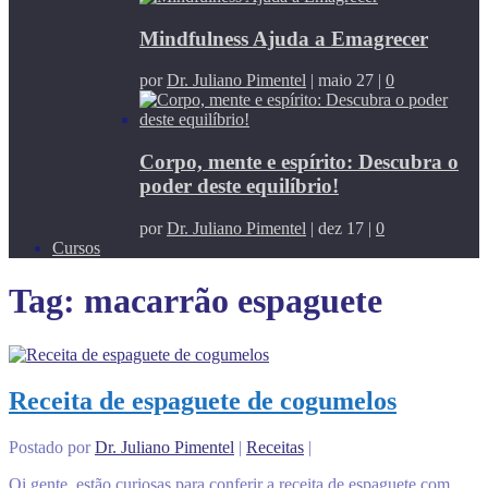
Mindfulness Ajuda a Emagrecer
por
Dr. Juliano Pimentel
|
maio 27
|
0
Corpo, mente e espírito: Descubra o
poder deste equilíbrio!
por
Dr. Juliano Pimentel
|
dez 17
|
0
Cursos
Tag:
macarrão espaguete
Receita de espaguete de cogumelos
Postado por
Dr. Juliano Pimentel
|
Receitas
|
Oi gente, estão curiosas para conferir a receita de espaguete com