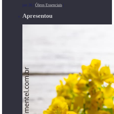
jan 26
|
Óleos Essenciais
|
Apresentou