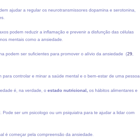
m ajudar a regular os neurotransmissores dopamina e serotonina,
es.
xos podem reduzir a inflamação e prevenir a disfunção das células
ornos mentais como a ansiedade.
 podem ser suficientes para promover o alívio da ansiedade (
29
,
m para controlar e minar a saúde mental e o bem-estar de uma pessoa
iedade é, na verdade, o
estado nutricional,
os hábitos alimentares e
 Pode ser um psicologo ou um psiquiatra para te ajudar a lidar com
nal é começar pela compreensão da ansiedade.