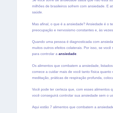
Se você sofre de ansiedade saiba que não está s
milhões de brasileiros sofrem com ansiedade. E a
saúde.
Mas afinal, o que é a ansiedade? Ansiedade é o t
preocupação e nervosismo constantes e, às vezes,
Quando uma pessoa é diagnosticada com ansieda
muitos outros efeitos colaterais. Por isso, se voc
para controlar a
ansiedade
.
Os alimentos que combatem a ansiedade, listados 
comece a cuidar mais de você tanto física quanto 
meditação, práticas de respiração profunda, col
Você pode ter certeza que, com esses alimentos 
você conseguirá controlar sua ansiedade sem o u
Aqui estão 7 alimentos que combatem a ansiedade,