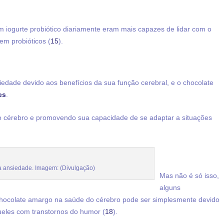
 iogurte probiótico diariamente eram mais capazes de lidar com o
em probióticos (
15
).
iedade devido aos benefícios da sua função cerebral, e o chocolate
es
.
 cérebro e promovendo sua capacidade de se adaptar a situações
a ansiedade. Imagem: (Divulgação)
Mas não é só isso,
alguns
ocolate amargo na saúde do cérebro pode ser simplesmente devido
ueles com transtornos do humor (
18
).