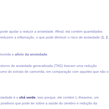
de ajudar a reduzir a ansiedade. Afinal, ela c
ontém quantidades
eduzem a inflamação, o que pode diminuir o risco de ansiedade (
1
,
2
,
amomila e
alívio da ansiedade
.
nstorno de ansiedade generalizada (TAG) tiveram uma redução
onsumo do extrato de camomila, em comparação com aqueles que não o
nsiedade é o
chá verde
, isso porque, ele contém L-theanine, um
 positivos que pode ter sobre a saúde do cérebro e redução da