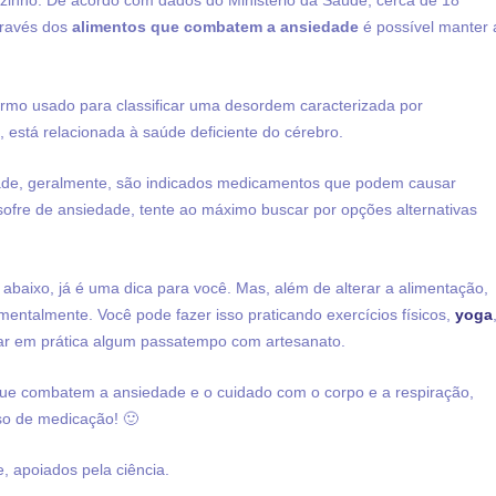
ozinho. De acordo com dados do Ministério da Saúde, cerca de 18
través dos
alimentos que combatem a ansiedade
é possível manter 
ermo usado para classificar uma desordem caracterizada por
 está relacionada à saúde deficiente do cérebro.
de, geralmente, são indicados medicamentos que podem causar
ê sofre de ansiedade, tente ao máximo buscar por opções alternativas
abaixo, já é uma dica para você. Mas, além de alterar a alimentação,
mentalmente. Você pode fazer isso praticando exercícios físicos,
yoga
ocar em prática algum passatempo com artesanato.
que combatem a ansiedade e o cuidado com o corpo e a respiração,
so de medicação! 🙂
 apoiados pela ciência.