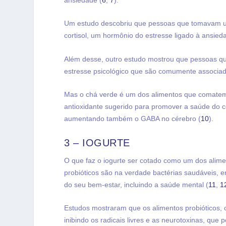
ansiedade (
6
,
7
).
Um estudo descobriu que pessoas que tomavam um
cortisol, um hormônio do estresse ligado à ansied
Além desse, outro estudo mostrou que pessoas q
estresse psicológico que são comumente associad
Mas o chá verde é um dos alimentos que comatem
antioxidante sugerido para promover a saúde do 
aumentando também o GABA no cérebro (
10
).
3 – IOGURTE
O que faz o iogurte ser cotado como um dos ali
probióticos são na verdade bactérias saudáveis, 
do seu bem-estar, incluindo a saúde mental (
11
,
1
Estudos mostraram que os alimentos probióticos,
inibindo os radicais livres e as neurotoxinas, que