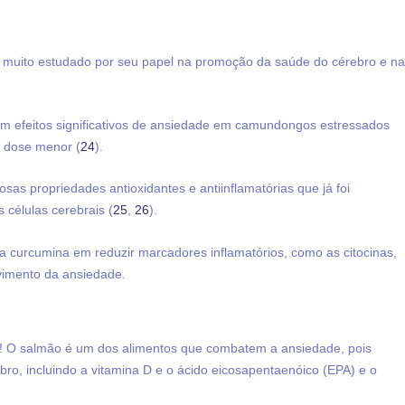
 muito estudado por seu papel na promoção da saúde do cérebro e n
 efeitos significativos de ansiedade em camundongos estressados ​​
 dose menor (
24
).
as propriedades antioxidantes e antiinflamatórias que já foi
células cerebrais (
25
,
26
).
a curcumina em reduzir marcadores inflamatórios, como as citocinas,
vimento da ansiedade.
o! O salmão é um dos alimentos que combatem a ansiedade, pois
o, incluindo a vitamina D e o ácido eicosapentaenóico (EPA) e o