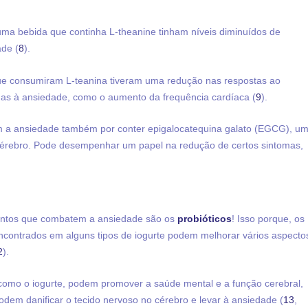
a bebida que continha L-theanine tinham níveis diminuídos de
ade (
8
).
ue consumiram L-teanina tiveram uma redução nas respostas ao
as à ansiedade, como o aumento da frequência cardíaca (
9
).
 a ansiedade também por conter epigalocatequina galato (EGCG), u
cérebro. Pode desempenhar um papel na redução de certos sintomas,
mentos que combatem a ansiedade são os
probióticos
! Isso porque, os
encontrados em alguns tipos de iogurte podem melhorar vários aspecto
2
).
 como o iogurte, podem promover a saúde mental e a função cerebral,
 podem danificar o tecido nervoso no cérebro e levar à ansiedade (
13
,