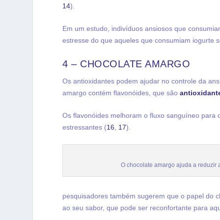
14
).
Em um estudo, indivíduos ansiosos que consumiam
estresse do que aqueles que consumiam iogurte s
4 – CHOCOLATE AMARGO
Os antioxidantes podem ajudar no controle da ans
amargo contém flavonóides, que são
antioxidant
Os
flavonóides
melhoram o fluxo sanguíneo para o
estressantes (
16
,
17
).
O chocolate amargo ajuda a reduzir 
pesquisadores também sugerem que o papel do ch
ao seu sabor, que pode ser reconfortante para aq