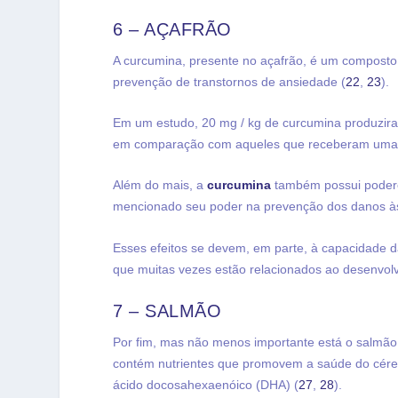
6 – AÇAFRÃO
A curcumina, presente no açafrão, é um composto
prevenção de transtornos de ansiedade (
22
,
23
).
Em um estudo, 20 mg / kg de curcumina produziram
em comparação com aqueles que receberam uma
Além do mais, a
curcumina
também possui poderos
mencionado seu poder na prevenção dos danos às 
Esses efeitos se devem, em parte, à capacidade d
que muitas vezes estão relacionados ao desenvol
7 – SALMÃO
Por fim, mas não menos importante está o salmã
contém nutrientes que promovem a saúde do cérebr
ácido docosahexaenóico (DHA) (
27
,
28
).