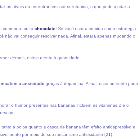
 os níveis do neurotransmissor serotonina, o que pode ajudar a
 ai comendo muito
chocolate
! Se você usar a comida como estrategia
cê não vai conseguir resolver nada. Afinal, estará apenas mudando o
comer demais, esteja atento à quantidade.
ombatem a ansiedade
graças à dopamina. Afinal, esse nutriente pode
lhorar o humor presentes nas bananas incluem as vitaminas B e o
ervoso.
 tanto a polpa quanto a casca de banana têm efeito antidepressivo e
ssivelmente por meio de seu mecanismo antioxidante (
21
).