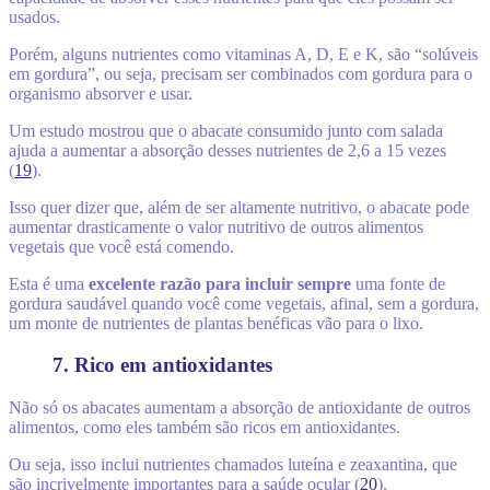
usados.
Porém, alguns nutrientes como vitaminas A, D, E e K, são “solúveis
em gordura”, ou seja, precisam
ser combinados com gordura para o
organismo absorver e usar.
Um estudo mostrou que o abacate consumido junto com salada
ajuda a aumentar a absorção desses nutrientes
de 2,6 a 15 vezes
(
19
).
Isso quer dizer que, além de ser altamente nutritivo, o abacate pode
aumentar drasticamente o valor nutritivo de outros alimentos
vegetais que você está comendo.
Esta é uma
excelente razão para incluir sempre
uma fonte de
gordura saudável quando você come vegetais, afinal, sem a gordura,
um monte de nutrientes de plantas benéficas vão para o lixo.
7. Rico em antioxidantes
Não só os abacates aumentam a absorção de antioxidante de outros
alimentos, como eles também são ricos em antioxidantes.
Ou seja, isso inclui nutrientes chamados luteína e zeaxantina, que
são incrivelmente importantes para a saúde ocular (
20
).