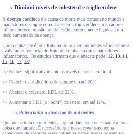
Diminui níveis de colesterol e triglicerídeos
A
doença cardíaca
é a causa de morte mais comum no mundo e
marcadores o sangue como colesterol, triglicerídeos, marcadores
inflamatórios e pressão arterial estão extremamente ligados
a um
risco aumentado da doença.
Como o abacate é uma fruta muito rica em nutrientes vários estudos
avaliaram o potencial do fruto no combate a estes marcadores
inflamatórios. Os e
studos afirmam que o abacate pode (
12
,
13
,
14
,
15
,
16
,
17
,
18
):
>> Reduzir significativamente os níveis de colesterol total.
>> Reduzir os triglicéridos do sangue em até 20%.
>> Abaixar o colesterol LDL até 22%.
>> Aumentar o HDL (o “bom”) colesterol em até 11%.
6.
Potencializa a absorção de nutrientes
Quando se trata de nutrientes, a quantidade total deles não é a única
coisa que importa. É necessário que nosso organismo tenha
capacidade de absorver esses nutrientes para que eles possam ser