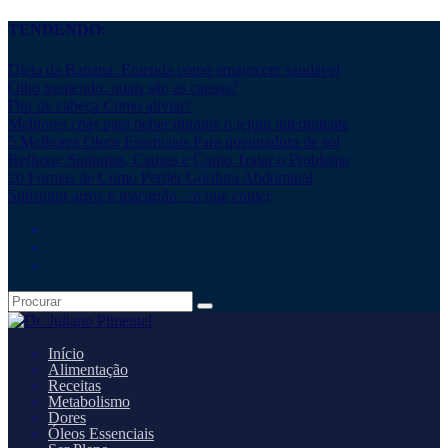
TENDENDO:
Dieta da Banana: Entenda como emagrecer saudável
Olho tremendo: quais são as causas?
Dor de cabeça Como aliviar?
Melhores chás para beber durante o jejum intermitente
5 Melhores Óleos Essenciais Para queimadura de sol
Refluxo: Sintomas, Causas e Como Tratar o Problema
20 Formas de Como Perder Gordura Abdominal
Substituir arroz e macarrão – o que comer
Início
Alimentação
Receitas
Metabolismo
Dores
Óleos Essenciais