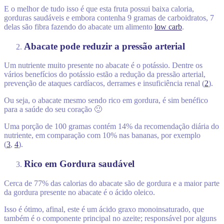
E o melhor de tudo isso é que esta fruta possui baixa caloria,
gorduras saudáveis e e
mbora contenha 9 gramas de carboidratos, 7
delas são fibra fazendo do abacate um alimento
low carb
.
Abacate pode reduzir a pressão arterial
Um nutriente muito presente no abacate é o potássio. Dentre os
vários benefícios do potássio estão a
redução da pressão arterial,
prevenção de ataques cardíacos, derrames e insuficiência renal (
2
).
Ou seja, o abacate mesmo sendo rico em gordura, é sim benéfico
para a saúde do seu coração 🙂
Uma porção de 100 gramas contém 14% da recomendação diária do
nutriente, em comparação com 10% nas bananas, por exemplo
(
3
,
4
).
Rico em Gordura saudável
Cerca de 77% das calorias do abacate são de gordura e a
maior parte
da gordura presente no abacate é o ácido oleico.
Isso é ótimo, afinal, este é um ácido graxo monoinsaturado, que
também é o componente principal no azeite; responsável por alguns