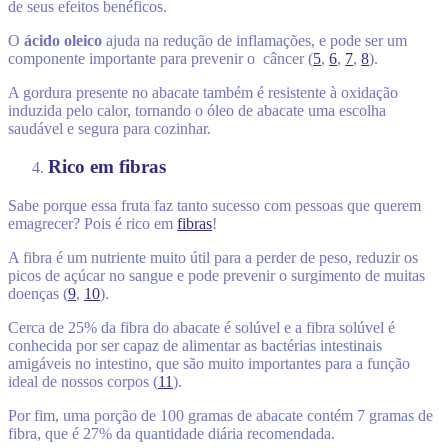
de seus efeitos benéficos.
O
ácido oleico
ajuda na redução de inflamações, e pode ser um
componente importante para prevenir o câncer (
5
,
6
,
7
,
8
).
A gordura presente no abacate também é resistente à oxidação
induzida pelo calor, tornando o óleo de abacate uma escolha
saudável e segura para cozinhar.
Rico em fibras
Sabe porque essa fruta faz tanto sucesso com pessoas que querem
emagrecer? Pois é rico em
fibras
!
A fibra é um nutriente muito útil para a perder de peso, reduzir os
picos de açúcar no sangue e pode prevenir o surgimento de muitas
doenças (
9
,
10
).
Cerca de 25% da fibra do abacate é solúvel e a fibra solúvel é
conhecida por ser capaz de alimentar as bactérias intestinais
amigáveis no intestino, que são muito importantes para a função
ideal de nossos corpos (
11
).
Por fim, uma porção de 100 gramas de abacate contém 7 gramas de
fibra, que é 27% da quantidade diária recomendada.