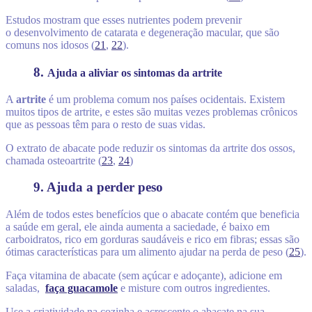
Estudos mostram que esses nutrientes podem prevenir
o desenvolvimento de catarata e degeneração macular, que são
comuns nos idosos (
21
,
22
).
8.
Ajuda a aliviar os sintomas da artrite
A
artrite
é um problema comum nos países ocidentais. Existem
muitos tipos de artrite, e estes são muitas vezes problemas crônicos
que as pessoas têm para o resto de suas vidas.
O extrato de abacate pode reduzir os sintomas da artrite dos ossos,
chamada osteoartrite (
23
,
24
)
9. Ajuda a perder peso
Além de todos estes benefícios que o abacate contém que beneficia
a saúde em geral, ele ainda aumenta a saciedade, é baixo em
carboidratos, rico em gorduras saudáveis e rico em fibras; essas são
ótimas características para um alimento ajudar na perda de peso (
25
).
Faça vitamina de abacate (sem açúcar e adoçante), adicione em
saladas,
faça guacamole
e misture com outros ingredientes.
Use a criatividade na cozinha e acrescente o abacate na sua