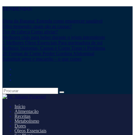
TENDENDO:
Dieta da Banana: Entenda como emagrecer saudável
Olho tremendo: quais são as causas?
Dor de cabeça Como aliviar?
Melhores chás para beber durante o jejum intermitente
5 Melhores Óleos Essenciais Para queimadura de sol
Refluxo: Sintomas, Causas e Como Tratar o Problema
20 Formas de Como Perder Gordura Abdominal
Substituir arroz e macarrão – o que comer
Início
Alimentação
Receitas
Metabolismo
Dores
Óleos Essenciais