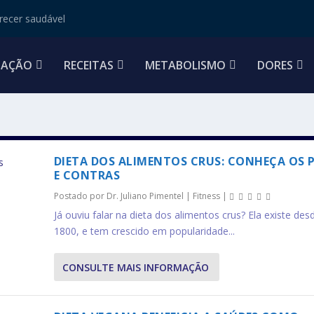
ecer saudável
TAÇÃO
RECEITAS
METABOLISMO
DORES
DIETA DOS ALIMENTOS CRUS: CONHEÇA OS 
E CONTRAS
Postado por
Dr. Juliano Pimentel
|
Fitness
|
Já ouviu falar na dieta dos alimentos crus? Ela existe des
1800, e tem crescido em popularidade...
CONSULTE MAIS INFORMAÇÃO