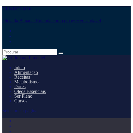
TENDENDO:
Dieta da Banana: Entenda como emagrecer saudável
Início
Alimentação
Receitas
Metabolismo
Dores
Óleos Essenciais
Ser Pleno
Cursos
Selecione a página