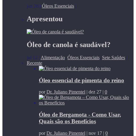
jan 26
|
Óleos Essenciais
|
Apresentou
Óleo de canola é saudável?
jul 12
|
Alimentação
,
Óleos Essenciais
,
Sete Saúdes
|
Recente
Óleo essencial de pimenta do reino
por
Dr. Juliano Pimentel
|
dez 27
|
0
Óleo de Bergamota - Como Usar,
Quais são os Benefícios
por
Dr. Juliano Pimentel
|
nov 17
|
0