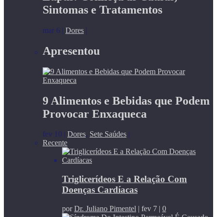
Sintomas e Tratamentos
mar 6
|
Dores
|
Apresentou
9 Alimentos e Bebidas que Podem
Provocar Enxaqueca
fev 10
|
Dores
,
Sete Saúdes
|
Recente
Triglicerídeos E a Relação Com
Doenças Cardíacas
por
Dr. Juliano Pimentel
|
fev 7
|
0