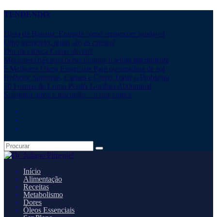
TENDENDO:
Dieta da Banana: Entenda como emagrecer saudável
Olho tremendo: quais são as causas?
Dor de cabeça Como aliviar?
Melhores chás para beber durante o jejum intermitente
5 Melhores Óleos Essenciais Para queimadura de sol
Refluxo: Sintomas, Causas e Como Tratar o Problema
20 Formas de Como Perder Gordura Abdominal
Substituir arroz e macarrão – o que comer
Início
Alimentação
Receitas
Metabolismo
Dores
Óleos Essenciais