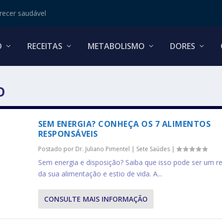
ecer saudável
O
RECEITAS
METABOLISMO
DORES
O
SEM ENERGIA? CONHEÇA OS 7 ALIMENTOS
RESPONSÁVEIS
Postado por
Dr. Juliano Pimentel
|
Sete Saúdes
|
Sem energia e disposição? Saiba que isso pode ser um re
da sua alimentação e estio de vida. A...
CONSULTE MAIS INFORMAÇÃO