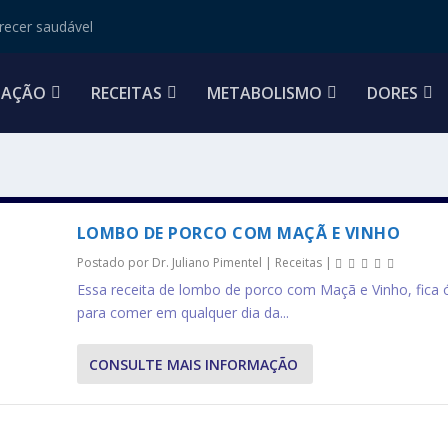
ecer saudável
TAÇÃO
RECEITAS
METABOLISMO
DORES
LOMBO DE PORCO COM MAÇÃ E VINHO
Postado por
Dr. Juliano Pimentel
|
Receitas
|
Essa receita de lombo de porco com Maçã e Vinho, fica 
para comer em qualquer dia da...
CONSULTE MAIS INFORMAÇÃO