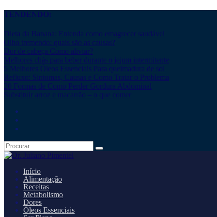
TENDENDO:
Dieta da Banana: Entenda como emagrecer saudável
Olho tremendo: quais são as causas?
Dor de cabeça Como aliviar?
Melhores chás para beber durante o jejum intermitente
5 Melhores Óleos Essenciais Para queimadura de sol
Refluxo: Sintomas, Causas e Como Tratar o Problema
20 Formas de Como Perder Gordura Abdominal
Substituir arroz e macarrão – o que comer
Início
Alimentação
Receitas
Metabolismo
Dores
Óleos Essenciais