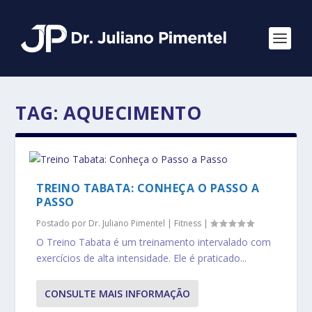
TAG:
AQUECIMENTO
TREINO TABATA: CONHEÇA O PASSO A
PASSO
Postado por
Dr. Juliano Pimentel
|
Fitness
|
O Treino Tabata é um treinamento intervalado com
exercícios de alta intensidade. Ele é praticado...
CONSULTE MAIS INFORMAÇÃO