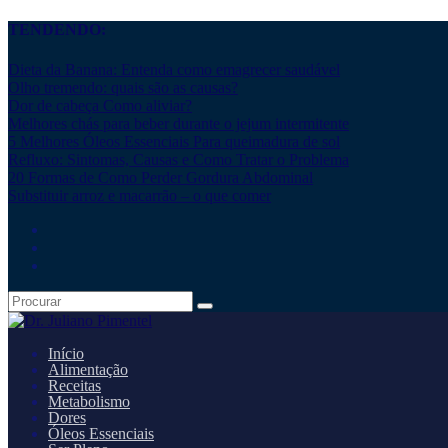
TENDENDO:
Dieta da Banana: Entenda como emagrecer saudável
Olho tremendo: quais são as causas?
Dor de cabeça Como aliviar?
Melhores chás para beber durante o jejum intermitente
5 Melhores Óleos Essenciais Para queimadura de sol
Refluxo: Sintomas, Causas e Como Tratar o Problema
20 Formas de Como Perder Gordura Abdominal
Substituir arroz e macarrão – o que comer
Início
Alimentação
Receitas
Metabolismo
Dores
Óleos Essenciais