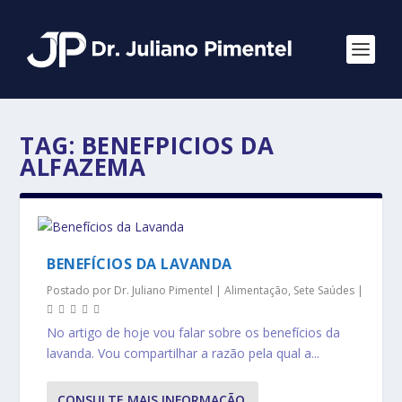
TAG:
BENEFPICIOS DA
ALFAZEMA
BENEFÍCIOS DA LAVANDA
Postado por
Dr. Juliano Pimentel
|
Alimentação
,
Sete Saúdes
|
No artigo de hoje vou falar sobre os benefícios da
lavanda. Vou compartilhar a razão pela qual a...
CONSULTE MAIS INFORMAÇÃO